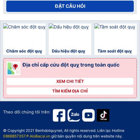
ĐẶT CÂU HỎI
Chăm sóc đột quỵ
Dấu hiệu đột quỵ
Tầm soát đột quỵ
Địa chỉ cấp cứu đột quỵ trong toàn quốc
XEM CHI TIẾT
">
TÌM KIẾM ĐỊA CHỈ
">
">
Theo dõi chúng tôi trên:
© Copyright 2021 Benhdotquynet, All rights reserved. Liên lạc Hotline
0866857357
.
® AloBacsi.vn
giữ bản quyền nội dung trên website này.