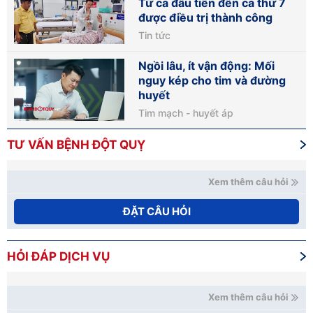
Từ ca đầu tiên đến ca thứ 7
được điều trị thành công
Tin tức
Ngồi lâu, ít vận động: Mối
nguy kép cho tim và đường
huyết
Tim mạch - huyết áp
TƯ VẤN BỆNH ĐỘT QUỴ
Xem thêm câu hỏi
ĐẶT CÂU HỎI
HỎI ĐÁP DỊCH VỤ
Xem thêm câu hỏi