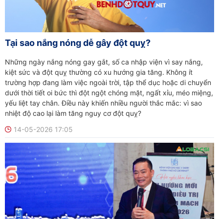
Tại sao nắng nóng dễ gây đột quỵ?
Những ngày nắng nóng gay gắt, số ca nhập viện vì say nắng,
kiệt sức và đột quỵ thường có xu hướng gia tăng. Không ít
trường hợp đang làm việc ngoài trời, tập thể dục hoặc di chuyển
dưới thời tiết oi bức thì đột ngột chóng mặt, ngất xỉu, méo miệng,
yếu liệt tay chân. Điều này khiến nhiều người thắc mắc: vì sao
nhiệt độ cao lại làm tăng nguy cơ đột quỵ?
14-05-2026 17:05