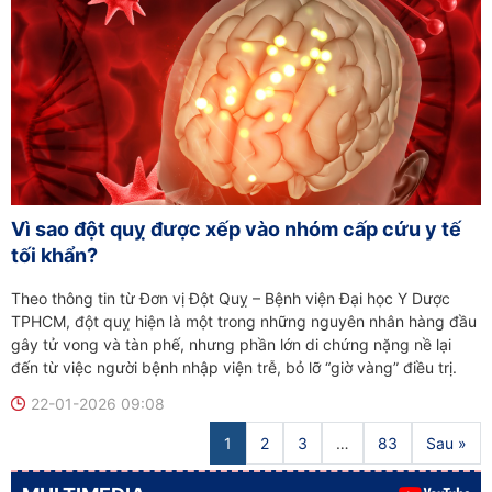
Vì sao đột quỵ được xếp vào nhóm cấp cứu y tế
tối khẩn?
Theo thông tin từ Đơn vị Đột Quỵ – Bệnh viện Đại học Y Dược
TPHCM, đột quỵ hiện là một trong những nguyên nhân hàng đầu
gây tử vong và tàn phế, nhưng phần lớn di chứng nặng nề lại
đến từ việc người bệnh nhập viện trễ, bỏ lỡ “giờ vàng” điều trị.
22-01-2026 09:08
1
2
3
…
83
Sau »