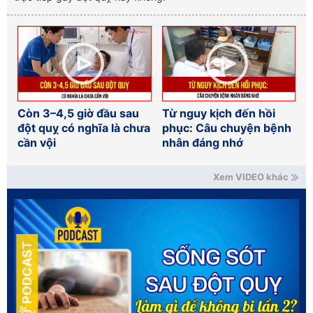
Còn 3–4,5 giờ đầu sau
Từ nguy kịch đến hồi
đột quỵ có nghĩa là chưa
phục: Câu chuyện bệnh
cần vội
nhân đáng nhớ
Xem VIDEO khác
PODCAST