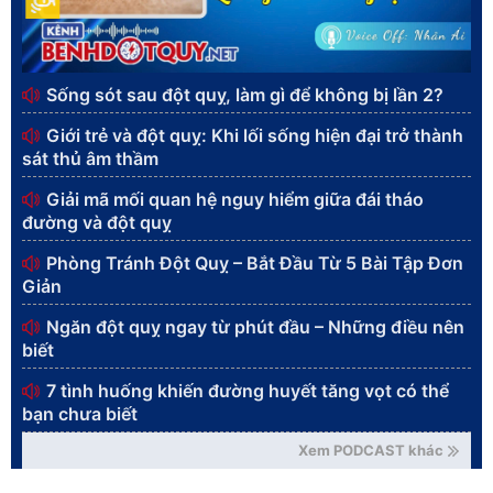
Sống sót sau đột quỵ, làm gì để không bị lần 2?
Giới trẻ và đột quỵ: Khi lối sống hiện đại trở thành
sát thủ âm thầm
Giải mã mối quan hệ nguy hiểm giữa đái tháo
đường và đột quỵ
Phòng Tránh Đột Quỵ – Bắt Đầu Từ 5 Bài Tập Đơn
Giản
Ngăn đột quỵ ngay từ phút đầu – Những điều nên
biết
7 tình huống khiến đường huyết tăng vọt có thể
bạn chưa biết
Xem PODCAST khác