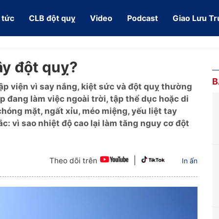
 tức
CLB đột quỵ
Video
Podcast
Giao Lưu Tr
ây đột quỵ?
B
p viện vì say nắng, kiệt sức và đột quỵ thường
 đang làm việc ngoài trời, tập thể dục hoặc di
chóng mặt, ngất xỉu, méo miệng, yếu liệt tay
: vì sao nhiệt độ cao lại làm tăng nguy cơ đột
|
Theo dõi trên
In ấn