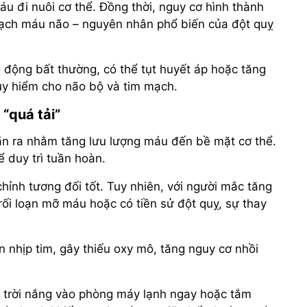
u đi nuôi cơ thể. Đồng thời, nguy cơ hình thành
mạch máu não – nguyên nhân phổ biến của đột quỵ
 động bất thường, có thể tụt huyết áp hoặc tăng
uy hiểm cho não bộ và tim mạch.
“quá tải”
ãn ra nhằm tăng lưu lượng máu đến bề mặt cơ thể.
ể duy trì tuần hoàn.
hỉnh tương đối tốt. Tuy nhiên, với người mắc tăng
rối loạn mỡ máu hoặc có tiền sử đột quỵ, sự thay
n nhịp tim, gây thiếu oxy mô, tăng nguy cơ nhồi
ài trời nắng vào phòng máy lạnh ngay hoặc tắm