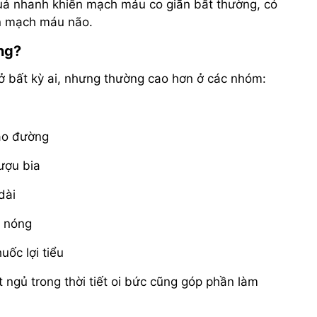
quá nhanh khiến mạch máu co giãn bất thường, có
ến mạch máu não.
ng?
ở bất kỳ ai, nhưng thường cao hơn ở các nhóm:
háo đường
rượu bia
dài
i nóng
ốc lợi tiểu
t ngủ trong thời tiết oi bức cũng góp phần làm