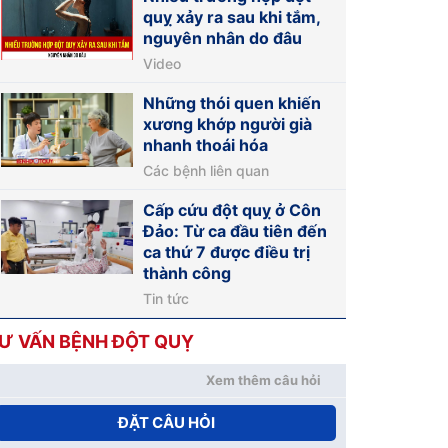
quỵ xảy ra sau khi tắm,
nguyên nhân do đâu
Video
Những thói quen khiến
xương khớp người già
nhanh thoái hóa
Các bệnh liên quan
Cấp cứu đột quỵ ở Côn
Đảo: Từ ca đầu tiên đến
ca thứ 7 được điều trị
thành công
Tin tức
Ư VẤN BỆNH ĐỘT QUỴ
Xem thêm câu hỏi
ĐẶT CÂU HỎI