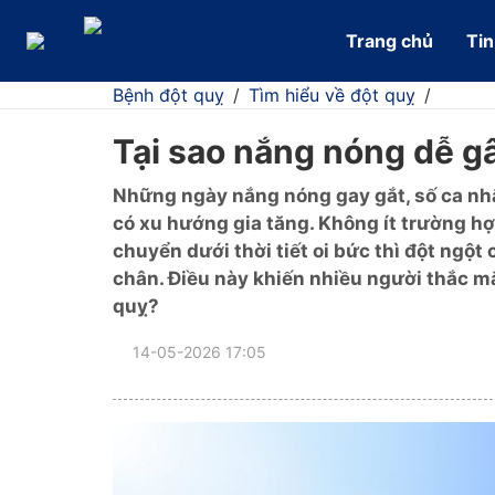
Trang chủ
Tin
Bệnh đột quỵ
/
Tìm hiểu về đột quỵ
/
Tại sao nắng nóng dễ g
Những ngày nắng nóng gay gắt, số ca nhậ
có xu hướng gia tăng. Không ít trường hợp
chuyển dưới thời tiết oi bức thì đột ngột 
chân. Điều này khiến nhiều người thắc mắc
quỵ?
14-05-2026 17:05