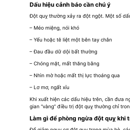
Dấu hiệu cảnh báo cần chú ý
Đột quỵ thường xảy ra đột ngột. Một số d
– Méo miệng, nói khó
– Yếu hoặc tê liệt một bên tay chân
– Đau đầu dữ dội bất thường
– Chóng mặt, mất thăng bằng
– Nhìn mờ hoặc mất thị lực thoáng qua
– Lơ mơ, ngất xỉu
Khi xuất hiện các dấu hiệu trên, cần đưa n
gian “vàng” điều trị đột quỵ thường chỉ tro
Làm gì để phòng ngừa đột quỵ khi t
Để giảm nguy cơ đột quỵ trong mùa hè, các