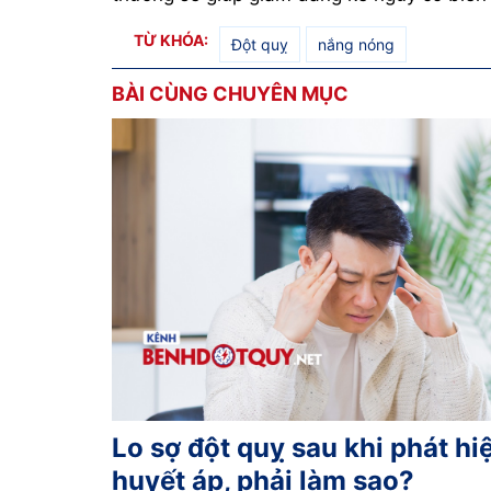
TỪ KHÓA:
Đột quỵ
nắng nóng
BÀI CÙNG CHUYÊN MỤC
Lo sợ đột quỵ sau khi phát hi
huyết áp, phải làm sao?