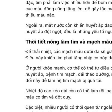
đặc, tim phải làm việc nhiều hơn để bơm má
cục máu đông cũng tăng lên, dễ gây tắc 
thiếu máu não.
Ngoài ra, mất nước còn khiến huyết áp dao
huyết áp đột ngột, đều là những yếu tố ng
Thời tiết nóng làm tim và mạch máu 
Để thải nhiệt, các mạch máu dưới da sẽ gi
Điều này khiến tim phải tăng nhịp co bóp đ
Ở người khỏe mạnh, cơ thể có thể tự điều c
huyết áp, bệnh tim mạch, đái tháo đường, 
đổi này dễ làm hệ tim mạch bị quá tải.
Nhiệt độ cao kéo dài còn có thể làm rối loạ
máu cơ tim và đột quỵ.
Đặc biệt, nhiều người có thói quen từ ngo