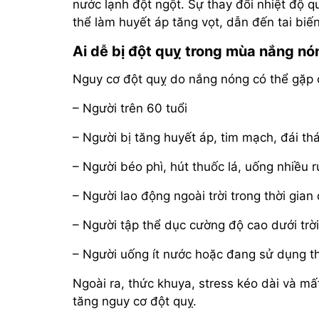
nước lạnh đột ngột. Sự thay đổi nhiệt độ 
thể làm huyết áp tăng vọt, dẫn đến tai bi
Ai dễ bị đột quỵ trong mùa nắng nó
Nguy cơ đột quỵ do nắng nóng có thể gặp 
– Người trên 60 tuổi
– Người bị tăng huyết áp, tim mạch, đái t
– Người béo phì, hút thuốc lá, uống nhiều 
– Người lao động ngoài trời trong thời gian 
– Người tập thể dục cường độ cao dưới trờ
– Người uống ít nước hoặc đang sử dụng thu
Ngoài ra, thức khuya, stress kéo dài và mấ
tăng nguy cơ đột quỵ.