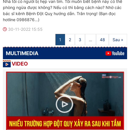
Nhà tôi có người bị hẹp van tim. Tôi muốn biết bệnh này có thể
phòng ngừa được không? Nếu có thì bằng cách nào? Nhờ các
bác sĩ kênh Bệnh Đột Quỵ hướng dẫn. Trân trọng! (Bạn đọc
hotline 0986876…)
30-11-2022 15:55
1
2
3
…
48
Sau »
MULTIMEDIA
VIDEO