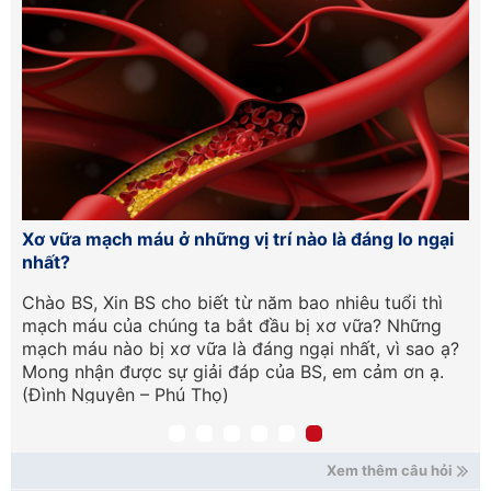
Xơ vữa mạch máu ở những vị trí nào là đáng lo ngại
Nh
nhất?
vẫ
Chào BS, Xin BS cho biết từ năm bao nhiêu tuổi thì
Ch
mạch máu của chúng ta bắt đầu bị xơ vữa? Những
kh
ể
mạch máu nào bị xơ vữa là đáng ngại nhất, vì sao ạ?
3 
Mong nhận được sự giải đáp của BS, em cảm ơn ạ.
ta
(Đình Nguyên – Phú Thọ)
tư
Xem thêm câu hỏi