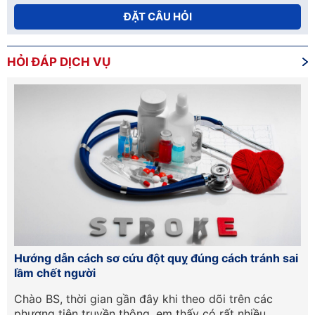
ĐẶT CÂU HỎI
HỎI ĐÁP DỊCH VỤ
15
Hướng dẫn cách sơ cứu đột quỵ đúng cách tránh sai
Tầ
lầm chết người
lâ
Chào BS, thời gian gần đây khi theo dõi trên các
Tô
phương tiện truyền thông, em thấy có rất nhiều
kh