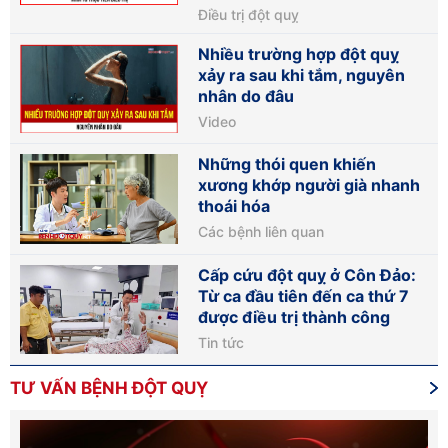
Điều trị đột quỵ
Nhiều trường hợp đột quỵ
xảy ra sau khi tắm, nguyên
nhân do đâu
Video
Những thói quen khiến
xương khớp người già nhanh
thoái hóa
Các bệnh liên quan
Cấp cứu đột quỵ ở Côn Đảo:
Từ ca đầu tiên đến ca thứ 7
được điều trị thành công
Tin tức
TƯ VẤN BỆNH ĐỘT QUỴ