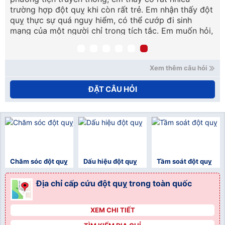
trường hợp đột quỵ khi còn rất trẻ. Em nhận thấy đột
vậ
quỵ thực sự quá nguy hiểm, có thể cướp đi sinh
mạng của một người chỉ trong tích tắc. Em muốn hỏi,
nếu chẳng may có người bị đột quỵ thì chúng ta cần
xử trí, cấp cứu như thế nào ạ? Em cảm ơn. (Lâm
Hoàng Khải – Cần Thơ).
Xem thêm câu hỏi
ĐẶT CÂU HỎI
Chăm sóc đột quỵ
Dấu hiệu đột quỵ
Tầm soát đột quỵ
Địa chỉ cấp cứu đột quỵ trong toàn quốc
XEM CHI TIẾT
">