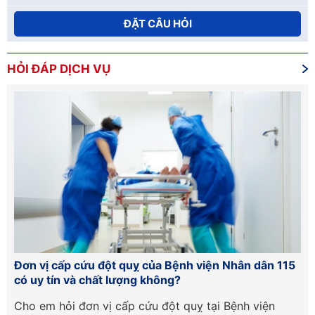
ĐẶT CÂU HỎI
HỎI ĐÁP DỊCH VỤ
Đơn vị cấp cứu đột quỵ của Bệnh viện Nhân dân 115
Hư
có uy tín và chất lượng không?
lầ
Cần
Cho em hỏi đơn vị cấp cứu đột quỵ tại Bệnh viện
Ch