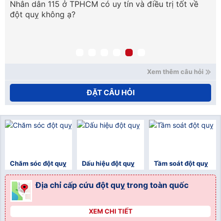
Nhân dân 115 ở TPHCM có uy tín và điều trị tốt về
ph
đột quỵ không ạ?
tr
qu
mạ
nế
xử
Ho
Xem thêm câu hỏi
ĐẶT CÂU HỎI
Chăm sóc đột quỵ
Dấu hiệu đột quỵ
Tầm soát đột quỵ
Địa chỉ cấp cứu đột quỵ trong toàn quốc
XEM CHI TIẾT