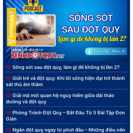
PODCAST
Sống sót sau đột quỵ, làm gì để không bị lần 2?
Giới trẻ và đột quỵ: Khi lối sống hiện đại trở thành
sát thủ âm thầm
Giải mã mối quan hệ nguy hiểm giữa đái tháo
đường và đột quỵ
Phòng Tránh Đột Quỵ – Bắt Đầu Từ 5 Bài Tập Đơn
Giản
Ngăn đột quỵ ngay từ phút đầu – Những điều nên