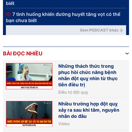
biết
7 tình huống khiến đường huyết tăng vọt có thể
bạn chưa biết
Xem PODCAST khác
BÀI ĐỌC NHIỀU
Những thách thức trong
phục hồi chức năng bệnh
nhân đột quỵ nhìn từ thực
tiễn điều trị
Điều trị đột quỵ
Nhiều trường hợp đột quỵ
xảy ra sau khi tắm, nguyên
nhân do đâu
Video