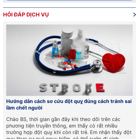
HỎI ĐÁP DỊCH VỤ
15
Hướng dẫn cách sơ cứu đột quỵ đúng cách tránh sai
Tầ
lầm chết người
lâ
Chào BS, thời gian gần đây khi theo dõi trên các
Tô
phương tiện truyền thông, em thấy có rất nhiều
kh
trường hợp đột quỵ khi còn rất trẻ. Em nhận thấy đột
vậ
quỵ thực sự quá nguy hiểm, có thể cướp đi sinh