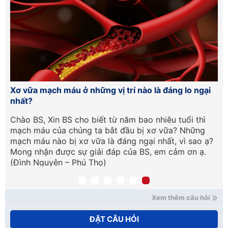
Xơ vữa mạch máu ở những vị trí nào là đáng lo ngại
Nh
nhất?
vẫ
Chào BS, Xin BS cho biết từ năm bao nhiêu tuổi thì
Ch
mạch máu của chúng ta bắt đầu bị xơ vữa? Những
kh
ể
mạch máu nào bị xơ vữa là đáng ngại nhất, vì sao ạ?
3 
Mong nhận được sự giải đáp của BS, em cảm ơn ạ.
ta
(Đình Nguyên – Phú Thọ)
tư
Xem thêm câu hỏi
ĐẶT CÂU HỎI