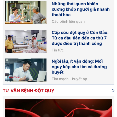
Những thói quen khiến
xương khớp người già nhanh
thoái hóa
Các bệnh liên quan
Cấp cứu đột quỵ ở Côn Đảo:
Từ ca đầu tiên đến ca thứ 7
được điều trị thành công
Tin tức
Ngồi lâu, ít vận động: Mối
nguy kép cho tim và đường
huyết
Tim mạch - huyết áp
TƯ VẤN BỆNH ĐỘT QUỴ