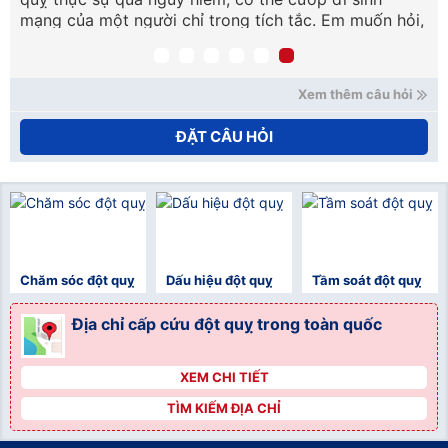
mạng của một người chỉ trong tích tắc. Em muốn hỏi,
nếu chẳng may có người bị đột quỵ thì chúng ta cần
xử trí, cấp cứu như thế nào ạ? Em cảm ơn. (Lâm
Hoàng Khải – Cần Thơ).
Xem thêm câu hỏi
ĐẶT CÂU HỎI
Chăm sóc đột quỵ
Dấu hiệu đột quỵ
Tầm soát đột quỵ
Địa chỉ cấp cứu đột quỵ trong toàn quốc
XEM CHI TIẾT
">
TÌM KIẾM ĐỊA CHỈ
">
">