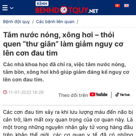
Bệnh đột quỵ
/
Các bệnh liên quan
/
Tắm nước nóng, xông hơi – thói
quen “thư giãn” làm giảm nguy cơ
lên cơn đau tim
Các nhà khoa học đã chỉ ra, việc tắm nước nóng,
tắm bồn, xông hơi khô giúp giảm đáng kể nguy cơ
lên cơn đau tim.
11-01-2022 16:29
|
Theo dõi trên
Các cơn đau tim xảy ra khi lưu lượng máu đến não bị
cản trở, làm mất oxy quan trọng của cơ quan này. Là
một trong những nguyên nhân gây tử vong hàng đầu
trên khắp thế giới, các cơ quan y tế đã có những