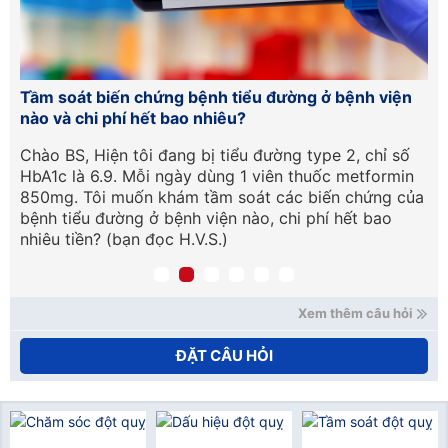
o
Tầm soát biến chứng bệnh tiểu đường ở bệnh viện
Gi
nào và chi phí hết bao nhiêu?
Nh
uả
Chào BS, Hiện tôi đang bị tiểu đường type 2, chỉ số
Al
i
HbA1c là 6.9. Mỗi ngày dùng 1 viên thuốc metformin
tạ
850mg. Tôi muốn khám tầm soát các biến chứng của
ký
bệnh tiểu đường ở bệnh viện nào, chi phí hết bao
nhiêu tiền? (bạn đọc H.V.S.)
Xem thêm câu hỏi
ĐẶT CÂU HỎI