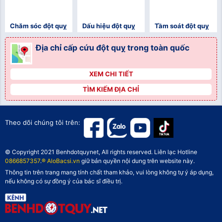
Chăm sóc đột quỵ
Dấu hiệu đột quỵ
Tầm soát đột quỵ
Địa chỉ cấp cứu đột quỵ trong toàn quốc
XEM CHI TIẾT
">
TÌM KIẾM ĐỊA CHỈ
">
">
Theo dõi chúng tôi trên:
© Copyright 2021 Benhdotquynet, All rights reserved. Liên lạc Hotline
0866857357
.
® AloBacsi.vn
giữ bản quyền nội dung trên website này.
Thông tin trên trang mang tính chất tham khảo, vui lòng không tự ý áp dụng,
nếu không có sự đồng ý của bác sĩ điều trị.