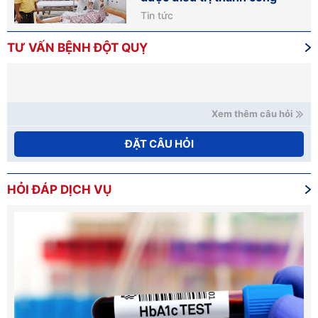
Tin tức
TƯ VẤN BỆNH ĐỘT QUỴ
Xem thêm câu hỏi
ĐẶT CÂU HỎI
HỎI ĐÁP DỊCH VỤ