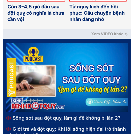
Còn 3–4,5 giờ đầu sau
Từ nguy kịch đến hồi
đột quỵ có nghĩa là chưa
phục: Câu chuyện bệnh
cần vội
nhân đáng nhớ
Xem VIDEO khác
PODCAST
Sống sót sau đột quỵ, làm gì để không bị lần 2?
Giới trẻ và đột quỵ: Khi lối sống hiện đại trở thành