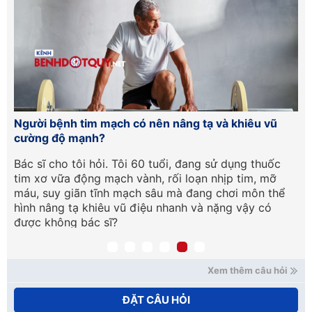
ện
Người bệnh tim mạch có nên nâng tạ và khiêu vũ
Xơ
cường độ mạnh?
nh
Bác sĩ cho tôi hỏi. Tôi 60 tuổi, đang sử dụng thuốc
Ch
tim xơ vữa động mạch vành, rối loạn nhịp tim, mỡ
mạ
máu, suy giãn tĩnh mạch sâu mà đang chơi môn thể
mạ
hình nâng tạ khiêu vũ điệu nhanh và nặng vậy có
Mo
được không bác sĩ?
(Đ
Xem thêm câu hỏi
ĐẶT CÂU HỎI