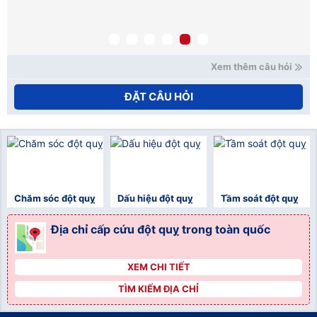
mạ
nế
xử
Ho
Xem thêm câu hỏi
ĐẶT CÂU HỎI
Chăm sóc đột quỵ
Dấu hiệu đột quỵ
Tầm soát đột quỵ
Địa chỉ cấp cứu đột quỵ trong toàn quốc
XEM CHI TIẾT
">
TÌM KIẾM ĐỊA CHỈ
">
">