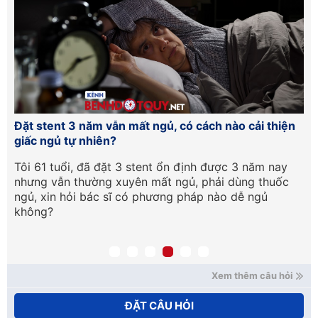
ợc
Đặt stent 3 năm vẫn mất ngủ, có cách nào cải thiện
Ng
giấc ngủ tự nhiên?
cư
Tôi 61 tuổi, đã đặt 3 stent ổn định được 3 năm nay
Bá
vậy
nhưng vẫn thường xuyên mất ngủ, phải dùng thuốc
ti
ngủ, xin hỏi bác sĩ có phương pháp nào dễ ngủ
má
không?
hì
đư
Xem thêm câu hỏi
ĐẶT CÂU HỎI