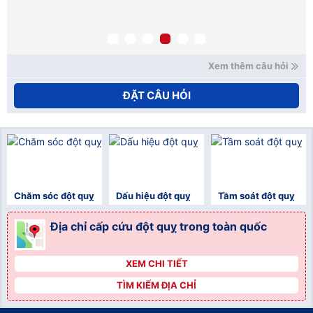
Xem thêm câu hỏi
ĐẶT CÂU HỎI
Chăm sóc đột quỵ
Dấu hiệu đột quỵ
Tầm soát đột quỵ
Địa chỉ cấp cứu đột quỵ trong toàn quốc
XEM CHI TIẾT
">
TÌM KIẾM ĐỊA CHỈ
">
">