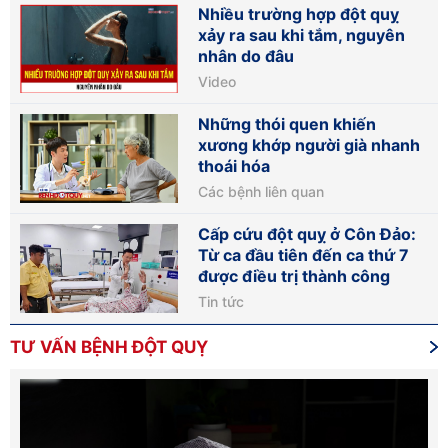
Nhiều trường hợp đột quỵ
xảy ra sau khi tắm, nguyên
nhân do đâu
Video
Những thói quen khiến
xương khớp người già nhanh
thoái hóa
Các bệnh liên quan
Cấp cứu đột quỵ ở Côn Đảo:
Từ ca đầu tiên đến ca thứ 7
được điều trị thành công
Tin tức
TƯ VẤN BỆNH ĐỘT QUỴ