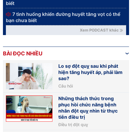
biết
7 tình huống khiến đường huyết tăng vọt có thể
bạn chưa biết
Xem PODCAST khác
BÀI ĐỌC NHIỀU
Lo sợ đột quỵ sau khi phát
hiện tăng huyết áp, phải làm
sao?
Câu hỏi
Những thách thức trong
phục hồi chức năng bệnh
nhân đột quỵ nhìn từ thực
tiễn điều trị
Điều trị đột quỵ