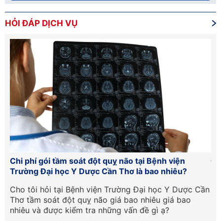
HỎI ĐÁP DỊCH VỤ
Chi phí gói tầm soát đột quỵ não tại Bệnh viện
Đơ
Trường Đại học Y Dược Cần Thơ là bao nhiêu?
có
cân
Cho tôi hỏi tại Bệnh viện Trường Đại học Y Dược Cần
Ch
g
Thơ tầm soát đột quỵ não giá bao nhiêu giá bao
Nh
nhiêu và được kiểm tra những vấn đề gì ạ?
độ