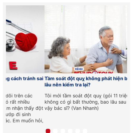
ai
Tầm soát đột quỵ không phát hiện bất thường, bao
Tầ
lâu nên kiểm tra lại?
nà
Tôi mới tầm soát đột quỵ (gói 11 triệu đồng), kết quả
Ch
không có gì bất thường, bao lâu sau tôi kiểm tra lại
Hb
đột
vậy bác sĩ? (Van Nhanh)
85
bệ
ỏi,
nh
ần