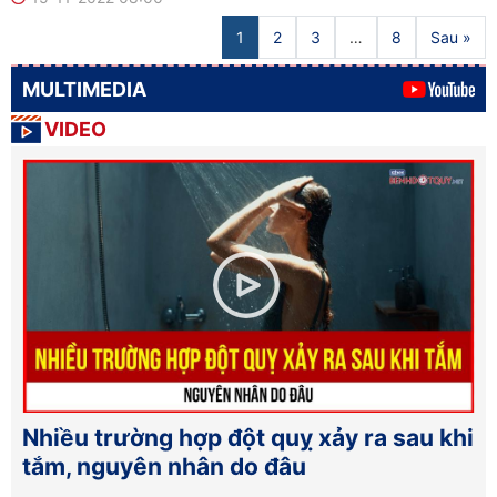
1
2
3
…
8
Sau »
MULTIMEDIA
VIDEO
Nhiều trường hợp đột quỵ xảy ra sau khi
tắm, nguyên nhân do đâu