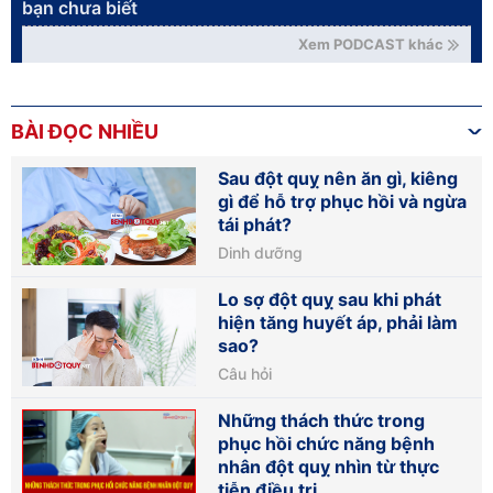
bạn chưa biết
Xem PODCAST khác
BÀI ĐỌC NHIỀU
Sau đột quỵ nên ăn gì, kiêng
gì để hỗ trợ phục hồi và ngừa
tái phát?
Dinh dưỡng
Lo sợ đột quỵ sau khi phát
hiện tăng huyết áp, phải làm
sao?
Câu hỏi
Những thách thức trong
phục hồi chức năng bệnh
nhân đột quỵ nhìn từ thực
tiễn điều trị