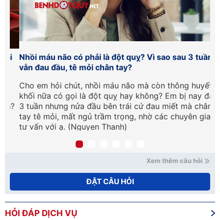
i
Nhồi máu não có phải là đột quỵ? Vì sao sau 3 tuần
Nh
vẫn đau đầu, tê mỏi chân tay?
tr
Cho em hỏi chút, nhồi máu não mà còn thông huyết
Bá
khối nữa có gọi là đột quỵ hay không? Em bị nay đã
mắ
ạ?
3 tuần nhưng nửa đầu bên trái cứ đau miết mà chân
th
tay tê mỏi, mất ngủ trầm trọng, nhờ các chuyên gia
(H
tư vấn với ạ. (Nguyen Thanh)
Xem thêm câu hỏi
ĐẶT CÂU HỎI
HỎI ĐÁP DỊCH VỤ