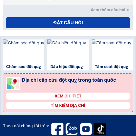
Xem thêm câu hỏi
ĐẶT CÂU HỎI
Chăm sóc đột quỵ
Dấu hiệu đột quỵ
Tầm soát đột quỵ
Địa chỉ cấp cứu đột quỵ trong toàn quốc
XEM CHI TIẾT
">
TÌM KIẾM ĐỊA CHỈ
">
">
Theo dõi chúng tôi trên: