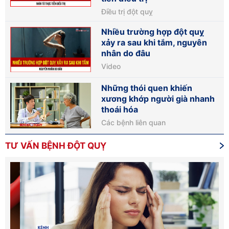
Điều trị đột quỵ
Nhiều trường hợp đột quỵ
xảy ra sau khi tắm, nguyên
nhân do đâu
Video
Những thói quen khiến
xương khớp người già nhanh
thoái hóa
Các bệnh liên quan
TƯ VẤN BỆNH ĐỘT QUỴ