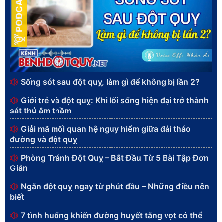
PODCAST
Sống sót sau đột quỵ, làm gì để không bị lần 2?
Giới trẻ và đột quỵ: Khi lối sống hiện đại trở thành
sát thủ âm thầm
Giải mã mối quan hệ nguy hiểm giữa đái tháo
đường và đột quỵ
Phòng Tránh Đột Quỵ – Bắt Đầu Từ 5 Bài Tập Đơn
Giản
Ngăn đột quỵ ngay từ phút đầu – Những điều nên
biết
7 tình huống khiến đường huyết tăng vọt có thể