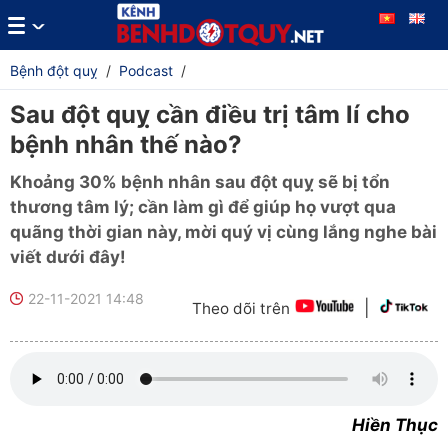
Bệnh đột quỵ
/
Podcast
/
Sau đột quỵ cần điều trị tâm lí cho
bệnh nhân thế nào?
Khoảng 30% bệnh nhân sau đột quỵ sẽ bị tổn
thương tâm lý; cần làm gì để giúp họ vượt qua
quãng thời gian này, mời quý vị cùng lắng nghe bài
viết dưới đây!
22-11-2021 14:48
|
Theo dõi trên
Hiền Thục