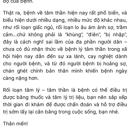
độ của bệnh.
Thật ra, bệnh về tâm thần hiện nay rất phổ biến, và
biểu hiện dưới nhiều dạng, nhiều mức độ khác nhau,
như rối loạn giấc ngủ, rối loạn lo âu ám ảnh sợ, trầm
cảm…chứ không phải là “khùng”, “điên”, “bị nhập”,
đây là cách nghĩ sai lầm của đa phần người dân –
chưa có đủ nhận thức về bệnh lý tâm thần trong xã
hội hiện nay dẫn đến sự xa lánh, cay nghiệt dành
cho người bệnh, và từ đó người bệnh bị hoảng sợ,
chán ghét chính bản thân mình khiến bệnh ngày
càng nặng hơn.
Rối loạn tâm lý – tâm thần là bệnh có thể điều trị
được bằng thuốc và tâm lý trị liệu, bạn nên sắp xếp
thời gian đi khám để được chẩn đoán và hỗ trợ điều
trị sớm lấy lại cân bằng trong cuộc sống, bạn nhé.
Thân mến!