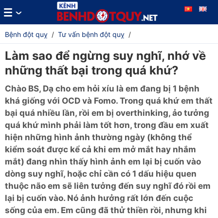
Bệnh đột quỵ
/
Tư vấn bệnh đột quỵ
/
Làm sao để ngừng suy nghĩ, nhớ về
những thất bại trong quá khứ?
Chào BS, Dạ cho em hỏi xíu là em đang bị 1 bệnh
khá giống với OCD và Fomo. Trong quá khứ em thất
bại quá nhiều lần, rồi em bị overthinking, ảo tưởng
quá khứ mình phải làm tốt hơn, trong đầu em xuất
hiện những hình ảnh thường ngày (không thể
kiểm soát được kể cả khi em mở mắt hay nhắm
mắt) đang nhìn thấy hình ảnh em lại bị cuốn vào
dòng suy nghĩ, hoặc chỉ cần có 1 dấu hiệu quen
thuộc não em sẽ liên tưởng đến suy nghĩ đó rồi em
lại bị cuốn vào. Nó ảnh hưởng rất lớn đến cuộc
sống của em. Em cũng đã thử thiền rồi, nhưng khi