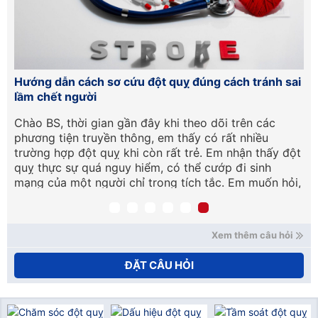
15
Hướng dẫn cách sơ cứu đột quỵ đúng cách tránh sai
Tầ
lầm chết người
lâ
Chào BS, thời gian gần đây khi theo dõi trên các
Tô
phương tiện truyền thông, em thấy có rất nhiều
kh
trường hợp đột quỵ khi còn rất trẻ. Em nhận thấy đột
vậ
quỵ thực sự quá nguy hiểm, có thể cướp đi sinh
mạng của một người chỉ trong tích tắc. Em muốn hỏi,
nếu chẳng may có người bị đột quỵ thì chúng ta cần
xử trí, cấp cứu như thế nào ạ? Em cảm ơn. (Lâm
Hoàng Khải – Cần Thơ).
Xem thêm câu hỏi
ĐẶT CÂU HỎI