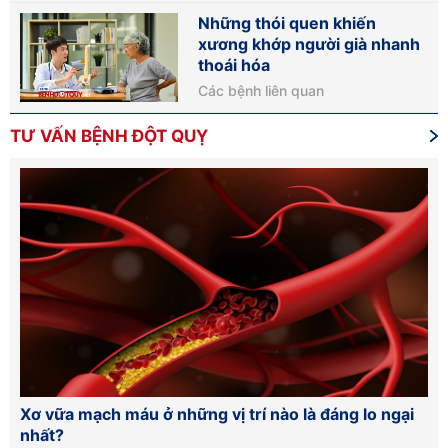
Những thói quen khiến
xương khớp người già nhanh
thoái hóa
Các bệnh liên quan
TƯ VẤN BỆNH ĐỘT QUỴ
Xơ vữa mạch máu ở những vị trí nào là đáng lo ngại
Nh
nhất?
vẫ