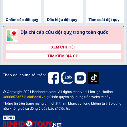
Chăm sóc đột quỵ
Dấu hiệu đột quỵ
Tầm soát đột quỵ
Địa chỉ cấp cứu đột quỵ trong toàn quốc
XEM CHI TIẾT
">
TÌM KIẾM ĐỊA CHỈ
">
">
Theo dõi chúng tôi trên:
© Copyright 2021 Benhdotquynet, All rights reserved. Liên lạc Hotline
0866857357
.
® AloBacsi.vn
giữ bản quyền nội dung trên website này.
Thông tin trên trang mang tính chất tham khảo, vui lòng không tự ý áp dụng,
nếu không có sự đồng ý của bác sĩ điều trị.