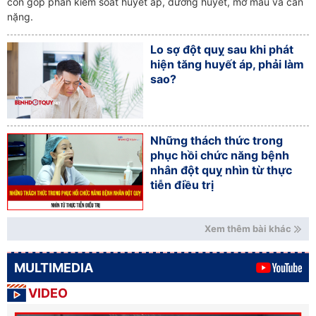
còn góp phần kiểm soát huyết áp, đường huyết, mỡ máu và cân
nặng.
Lo sợ đột quỵ sau khi phát
hiện tăng huyết áp, phải làm
sao?
Những thách thức trong
phục hồi chức năng bệnh
nhân đột quỵ nhìn từ thực
tiễn điều trị
Xem thêm bài khác
MULTIMEDIA
VIDEO