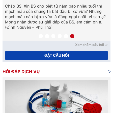
Chào BS, Xin BS cho biết từ năm bao nhiêu tuổi thì
Ch
mạch máu của chúng ta bắt đầu bị xơ vữa? Những
kh
ể
mạch máu nào bị xơ vữa là đáng ngại nhất, vì sao ạ?
3 
Mong nhận được sự giải đáp của BS, em cảm ơn ạ.
ta
(Đình Nguyên – Phú Thọ)
tư
Xem thêm câu hỏi
ĐẶT CÂU HỎI
HỎI ĐÁP DỊCH VỤ