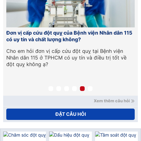
Đơn vị cấp cứu đột quỵ của Bệnh viện Nhân dân 115
Hư
có uy tín và chất lượng không?
lầ
Cần
Cho em hỏi đơn vị cấp cứu đột quỵ tại Bệnh viện
Ch
Nhân dân 115 ở TPHCM có uy tín và điều trị tốt về
ph
đột quỵ không ạ?
tr
qu
mạ
nế
xử
Ho
Xem thêm câu hỏi
ĐẶT CÂU HỎI