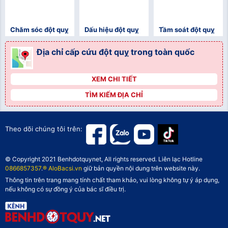
Chăm sóc đột quỵ
Dấu hiệu đột quỵ
Tầm soát đột quỵ
Địa chỉ cấp cứu đột quỵ trong toàn quốc
XEM CHI TIẾT
">
TÌM KIẾM ĐỊA CHỈ
">
">
Theo dõi chúng tôi trên:
© Copyright 2021 Benhdotquynet, All rights reserved. Liên lạc Hotline
0866857357
.
® AloBacsi.vn
giữ bản quyền nội dung trên website này.
Thông tin trên trang mang tính chất tham khảo, vui lòng không tự ý áp dụng,
nếu không có sự đồng ý của bác sĩ điều trị.