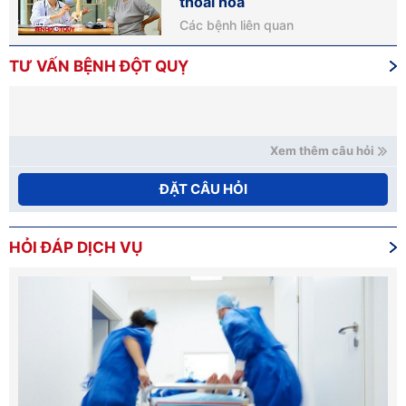
thoái hóa
Các bệnh liên quan
TƯ VẤN BỆNH ĐỘT QUỴ
Xem thêm câu hỏi
ĐẶT CÂU HỎI
HỎI ĐÁP DỊCH VỤ