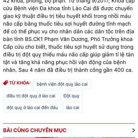
42 khoa, phòng, bộ phận. Từ tháng 9/2017, Khoa cấp
cứu Bệnh viện Đa khoa tỉnh Lào Cai đã được chuyển
giao kỹ thuật điều trị tiêu huyết khối trong nhồi máu
não cấp bằng thuốc tiêu sợi huyết đường tĩnh mạch
để có thể phục vụ cho nhân dân các dân tộc trên địa
bàn tỉnh BS.CK1 Phạm Văn Dương, Phó Trưởng khoa
Cấp cứu cho biết, thuốc tiêu sợi huyết sử dụng trong
điều trị đột quỵ thiếu máu não cấp giúp giảm tỉ lệ tàn
tật và tăng khả năng phục hồi vận động của bệnh
nhân. Sau 4 năm đã điều trị thành công gần 400 ca.
TỪ KHÓA:
bệnh viện đột quỵ lào cai
điều trị đột quỵ ở lào cai
Đột quỵ
đột quỵ ở lào cai đến đâu
lào cai
BÀI CÙNG CHUYÊN MỤC