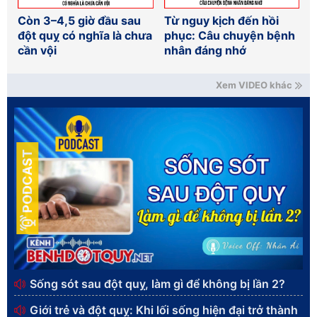
Còn 3–4,5 giờ đầu sau
Từ nguy kịch đến hồi
đột quỵ có nghĩa là chưa
phục: Câu chuyện bệnh
cần vội
nhân đáng nhớ
Xem VIDEO khác
PODCAST
Sống sót sau đột quỵ, làm gì để không bị lần 2?
Giới trẻ và đột quỵ: Khi lối sống hiện đại trở thành