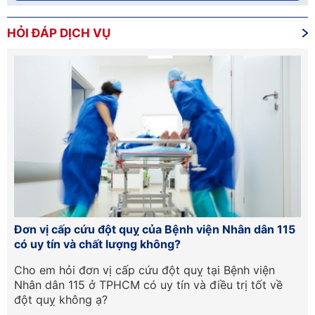
HỎI ĐÁP DỊCH VỤ
Đơn vị cấp cứu đột quỵ của Bệnh viện Nhân dân 115
Hư
có uy tín và chất lượng không?
lầ
Cần
Cho em hỏi đơn vị cấp cứu đột quỵ tại Bệnh viện
Ch
Nhân dân 115 ở TPHCM có uy tín và điều trị tốt về
ph
đột quỵ không ạ?
tr
qu