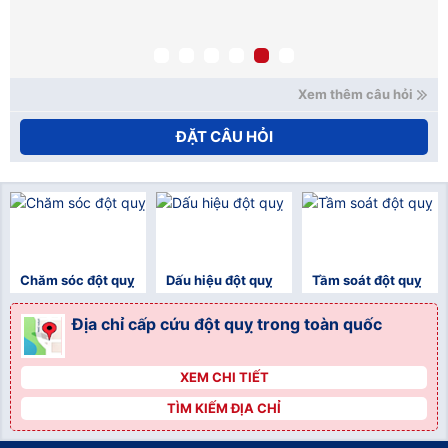
mạ
nế
xử
Ho
Xem thêm câu hỏi
ĐẶT CÂU HỎI
Chăm sóc đột quỵ
Dấu hiệu đột quỵ
Tầm soát đột quỵ
Địa chỉ cấp cứu đột quỵ trong toàn quốc
XEM CHI TIẾT
">
TÌM KIẾM ĐỊA CHỈ
">
">