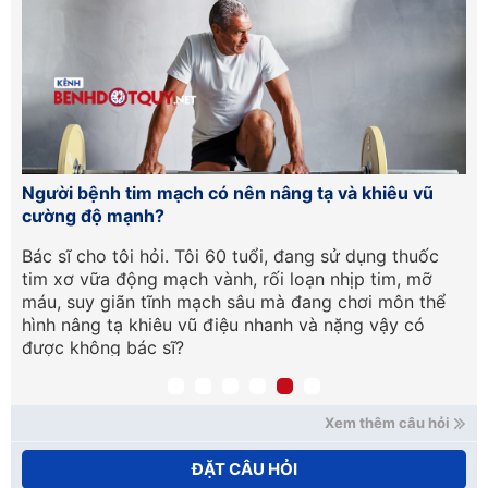
ện
Người bệnh tim mạch có nên nâng tạ và khiêu vũ
Xơ
cường độ mạnh?
nh
Bác sĩ cho tôi hỏi. Tôi 60 tuổi, đang sử dụng thuốc
Ch
tim xơ vữa động mạch vành, rối loạn nhịp tim, mỡ
mạ
máu, suy giãn tĩnh mạch sâu mà đang chơi môn thể
mạ
hình nâng tạ khiêu vũ điệu nhanh và nặng vậy có
Mo
được không bác sĩ?
(Đ
Xem thêm câu hỏi
ĐẶT CÂU HỎI