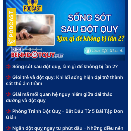
PODCAST
Sống sót sau đột quỵ, làm gì để không bị lần 2?
Giới trẻ và đột quỵ: Khi lối sống hiện đại trở thành
sát thủ âm thầm
Giải mã mối quan hệ nguy hiểm giữa đái tháo
đường và đột quỵ
Phòng Tránh Đột Quỵ – Bắt Đầu Từ 5 Bài Tập Đơn
Giản
Ngăn đột quỵ ngay từ phút đầu – Những điều nên