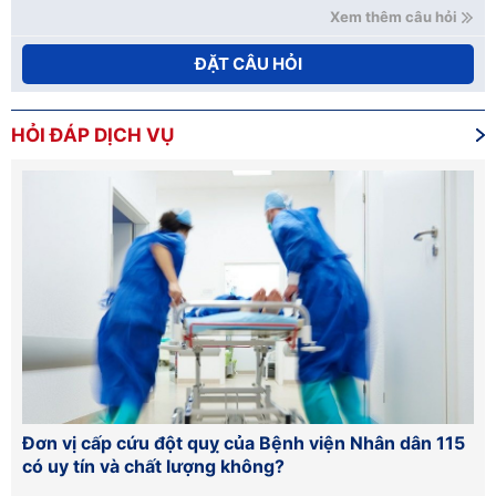
Xem thêm câu hỏi
ĐẶT CÂU HỎI
HỎI ĐÁP DỊCH VỤ
15
Hướng dẫn cách sơ cứu đột quỵ đúng cách tránh sai
Tầ
lầm chết người
lâ