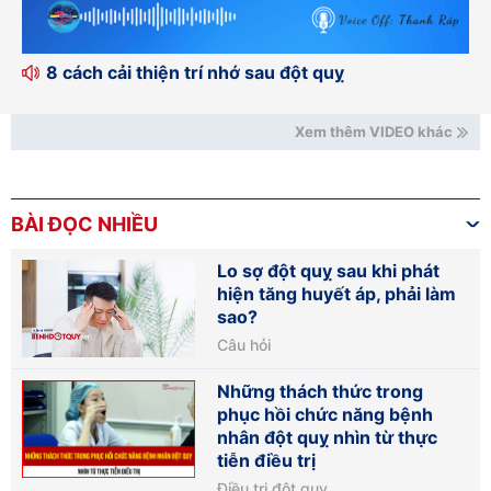
8 cách cải thiện trí nhớ sau đột quỵ
Xem thêm VIDEO khác
BÀI ĐỌC NHIỀU
Lo sợ đột quỵ sau khi phát
hiện tăng huyết áp, phải làm
sao?
Câu hỏi
Những thách thức trong
phục hồi chức năng bệnh
nhân đột quỵ nhìn từ thực
tiễn điều trị
Điều trị đột quỵ