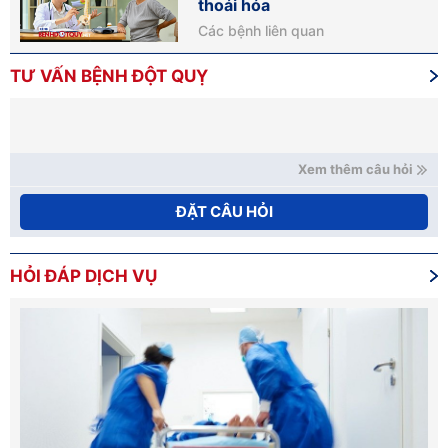
thoái hóa
Các bệnh liên quan
TƯ VẤN BỆNH ĐỘT QUỴ
Xem thêm câu hỏi
ĐẶT CÂU HỎI
HỎI ĐÁP DỊCH VỤ