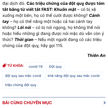
đại dịch đó.
Các triệu chứng của đột quỵ được tóm
tắt bằng từ viết tắt FAST:
Khuôn mặt
– có bị xệ
xuống một bên, họ có thể cười được không?
Cánh
tay
– họ có thể nâng một hoặc cả hai cánh tay
không?
Lời nói
– có bị nói ngọng, họ không thể nói
hoặc hiểu những gì đang được nói mặc dù vẫn còn ý
thức?
Thời gian
– Nếu một người đang có các triệu
chứng của đột quỵ, hãy gọi 115.
Thiên An
TỪ KHÓA:
covid-19
Đột quỵ
đột quỵ sau mắc covid
khả năng đột quỵ sau mắc covid
triệu chứng đột quỵ
BÀI CÙNG CHUYÊN MỤC