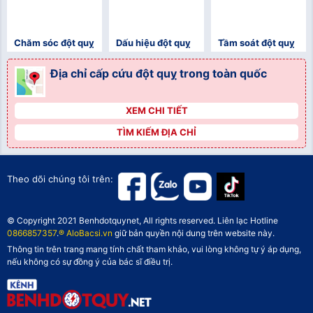
Chăm sóc đột quỵ
Dấu hiệu đột quỵ
Tầm soát đột quỵ
Địa chỉ cấp cứu đột quỵ trong toàn quốc
XEM CHI TIẾT
">
TÌM KIẾM ĐỊA CHỈ
">
">
Theo dõi chúng tôi trên:
© Copyright 2021 Benhdotquynet, All rights reserved. Liên lạc Hotline
0866857357
.
® AloBacsi.vn
giữ bản quyền nội dung trên website này.
Thông tin trên trang mang tính chất tham khảo, vui lòng không tự ý áp dụng,
nếu không có sự đồng ý của bác sĩ điều trị.