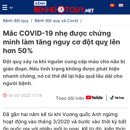
Bệnh đột quỵ
/
Bệnh đột quỵ và Covid
/
Mắc COVID-19 nhẹ được chứng
minh làm tăng nguy cơ đột quỵ lên
hơn 50%
Đột quỵ xảy ra khi nguồn cung cấp máu cho não bị
gián đoạn. Nếu tình trạng không được phát hiện
nhanh chóng, nó có thể để lại hậu quả lâu dài cho
người bệnh.
18-02-2022 17:16
|
Theo dõi trên
Đã gần hai năm kể từ khi Vương quốc Anh ngừng
hoạt động vào tháng 3/2020 và bước vào thời kỳ bất
ổn quốc gia với nhiều mối lo ngại. Kể từ đó, kiến ​​thức