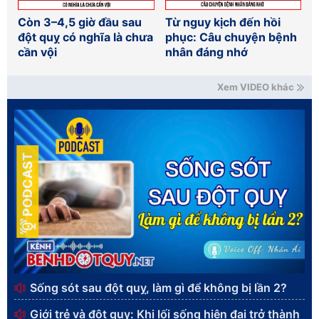
Còn 3–4,5 giờ đầu sau
Từ nguy kịch đến hồi
đột quỵ có nghĩa là chưa
phục: Câu chuyện bệnh
cần vội
nhân đáng nhớ
Xem VIDEO khác
PODCAST
Sống sót sau đột quỵ, làm gì để không bị lần 2?
Giới trẻ và đột quỵ: Khi lối sống hiện đại trở thành