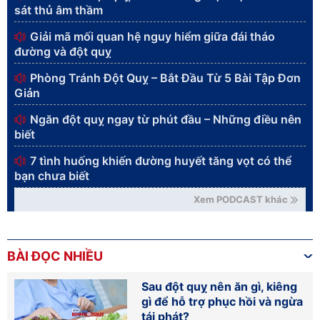
sát thủ âm thầm
Giải mã mối quan hệ nguy hiểm giữa đái tháo
đường và đột quỵ
Phòng Tránh Đột Quỵ – Bắt Đầu Từ 5 Bài Tập Đơn
Giản
Ngăn đột quỵ ngay từ phút đầu – Những điều nên
biết
7 tình huống khiến đường huyết tăng vọt có thể
bạn chưa biết
Xem PODCAST khác
BÀI ĐỌC NHIỀU
Sau đột quỵ nên ăn gì, kiêng
gì để hỗ trợ phục hồi và ngừa
tái phát?