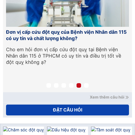
Đơn vị cấp cứu đột quỵ của Bệnh viện Nhân dân 115
Hư
có uy tín và chất lượng không?
lầ
Cần
Cho em hỏi đơn vị cấp cứu đột quỵ tại Bệnh viện
Ch
Nhân dân 115 ở TPHCM có uy tín và điều trị tốt về
ph
đột quỵ không ạ?
tr
qu
mạ
nế
xử
Ho
Xem thêm câu hỏi
ĐẶT CÂU HỎI