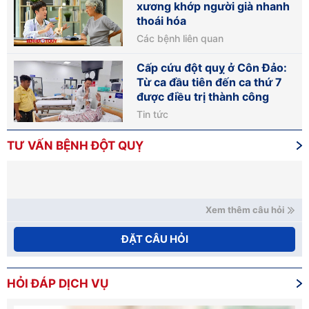
xương khớp người già nhanh
thoái hóa
Các bệnh liên quan
Cấp cứu đột quỵ ở Côn Đảo:
Từ ca đầu tiên đến ca thứ 7
được điều trị thành công
Tin tức
TƯ VẤN BỆNH ĐỘT QUỴ
Xem thêm câu hỏi
ĐẶT CÂU HỎI
HỎI ĐÁP DỊCH VỤ