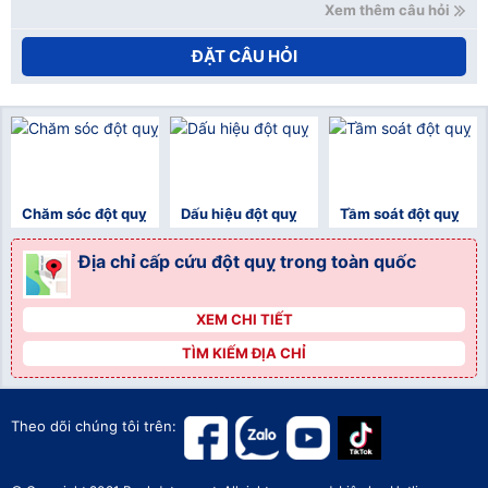
Xem thêm câu hỏi
ĐẶT CÂU HỎI
Chăm sóc đột quỵ
Dấu hiệu đột quỵ
Tầm soát đột quỵ
Địa chỉ cấp cứu đột quỵ trong toàn quốc
XEM CHI TIẾT
">
TÌM KIẾM ĐỊA CHỈ
">
">
Theo dõi chúng tôi trên: