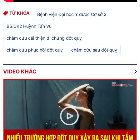
TỪ KHÓA:
Bệnh viện Đại học Y dược Cơ sở 3
BS.CK2 Huỳnh Tấn Vũ
châm cứu cải thiện di chứng đột quỵ
châm cứu phục hồi đột quỵ
châm cứu sau đột quỵ
VIDEO KHÁC