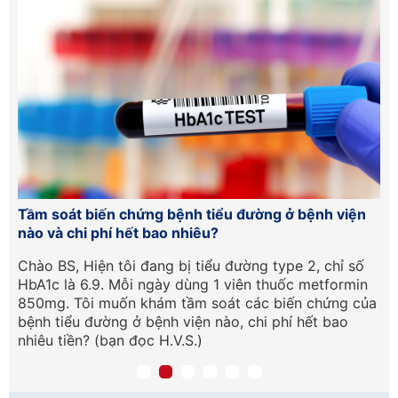
o
Tầm soát biến chứng bệnh tiểu đường ở bệnh viện
Gi
nào và chi phí hết bao nhiêu?
Nh
uả
Chào BS, Hiện tôi đang bị tiểu đường type 2, chỉ số
Al
i
HbA1c là 6.9. Mỗi ngày dùng 1 viên thuốc metformin
tạ
850mg. Tôi muốn khám tầm soát các biến chứng của
ký
bệnh tiểu đường ở bệnh viện nào, chi phí hết bao
nhiêu tiền? (bạn đọc H.V.S.)