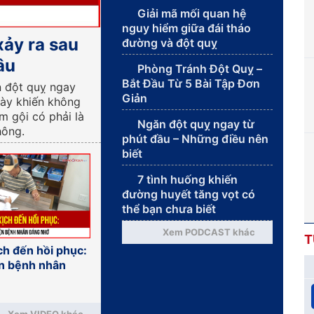
Giải mã mối quan hệ
nguy hiểm giữa đái tháo
xảy ra sau
đường và đột quỵ
âu
Phòng Tránh Đột Quỵ –
Bắt Đầu Từ 5 Bài Tập Đơn
n đột quỵ ngay
Giản
này khiến không
ắm gội có phải là
Ngăn đột quỵ ngay từ
hông.
phút đầu – Những điều nên
biết
7 tình huống khiến
đường huyết tăng vọt có
thể bạn chưa biết
Xem PODCAST khác
T
ch đến hồi phục:
n bệnh nhân