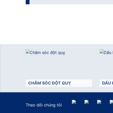
CHĂM SÓC ĐỘT QUỴ
DẤU 
Theo dõi chúng tôi
">
">