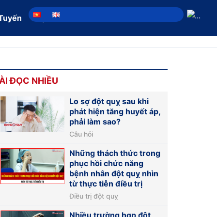
 Tuyến
Địa chỉ
ÀI ĐỌC NHIỀU
Lo sợ đột quỵ sau khi
phát hiện tăng huyết áp,
phải làm sao?
Câu hỏi
Những thách thức trong
phục hồi chức năng
bệnh nhân đột quỵ nhìn
từ thực tiễn điều trị
Điều trị đột quỵ
Nhiều trường hợp đột