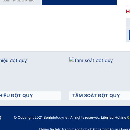
Xem VIDEO khác
H
HIỆU ĐỘT QUỴ
TẦM SOÁT ĐỘT QUỴ
© Copyright 2021 Benhdotquynet, All rights reserved. Liên lạc Hotline
">
0
Thông tin trên trang mang tính chất tham khảo, vui lòng 