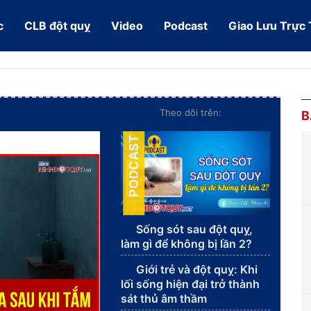
c
CLB đột quỵ
Video
Podcast
Giao Lưu Trực
Theo dõi trên:
B
PODCAST
Sống sót sau đột quỵ,
làm gì để không bị lần 2?
Giới trẻ và đột quỵ: Khi
lối sống hiện đại trở thành
sát thủ âm thầm