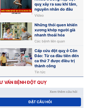
quỵ xảy ra sau khi tắm,
nguyên nhân do đâu
Video
Những thói quen khiến
xương khớp người già
nhanh thoái hóa
Các bệnh liên quan
Cấp cứu đột quỵ ở Côn
Đảo: Từ ca đầu tiên đến
ca thứ 7 được điều trị
thành công
Tin tức
Ư VẤN BỆNH ĐỘT QUỴ
Xem thêm câu hỏi
ĐẶT CÂU HỎI