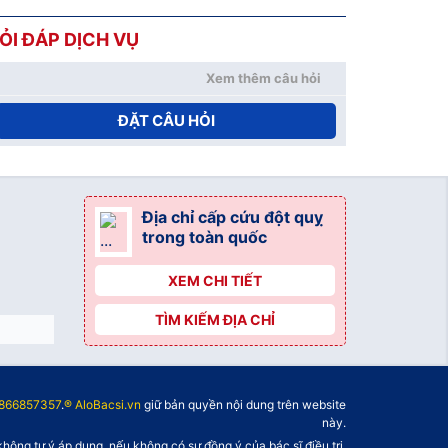
ỎI ĐÁP DỊCH VỤ
Xem thêm câu hỏi
ĐẶT CÂU HỎI
Địa chỉ cấp cứu đột quỵ
trong toàn quốc
XEM CHI TIẾT
TÌM KIẾM ĐỊA CHỈ
866857357
.
® AloBacsi.vn
giữ bản quyền nội dung trên website
này.
không tự ý áp dụng, nếu không có sự đồng ý của bác sĩ điều trị.