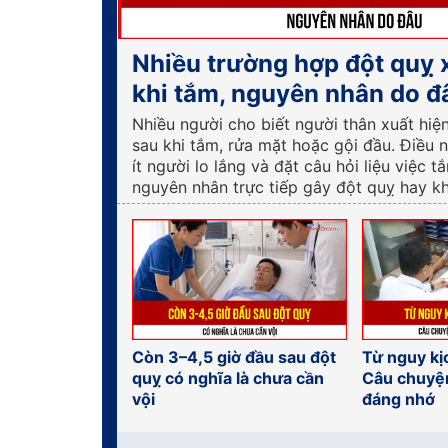
Nhiều trường hợp đột quỵ 
khi tắm, nguyên nhân do đ
Nhiều người cho biết người thân xuất hiệ
sau khi tắm, rửa mặt hoặc gội đầu. Điều 
ít người lo lắng và đặt câu hỏi liệu việc t
nguyên nhân trực tiếp gây đột quỵ hay k
Còn 3–4,5 giờ đầu sau đột
Từ nguy kị
quỵ có nghĩa là chưa cần
Câu chuyệ
vội
đáng nhớ