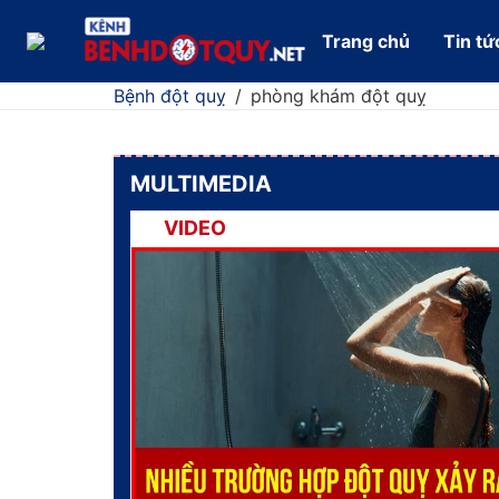
Trang chủ
Tin tứ
Bệnh đột quỵ
/
phòng khám đột quỵ
MULTIMEDIA
VIDEO