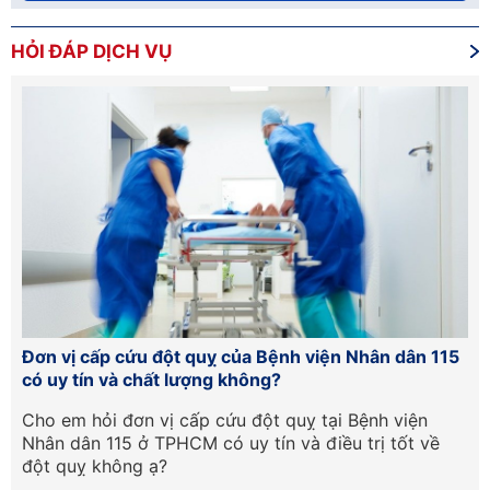
HỎI ĐÁP DỊCH VỤ
Đơn vị cấp cứu đột quỵ của Bệnh viện Nhân dân 115
Hư
có uy tín và chất lượng không?
lầ
Cần
Cho em hỏi đơn vị cấp cứu đột quỵ tại Bệnh viện
Ch
Nhân dân 115 ở TPHCM có uy tín và điều trị tốt về
ph
đột quỵ không ạ?
tr
qu