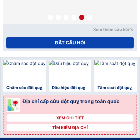
mạ
nế
xử
Ho
Xem thêm câu hỏi
ĐẶT CÂU HỎI
Chăm sóc đột quỵ
Dấu hiệu đột quỵ
Tầm soát đột quỵ
Địa chỉ cấp cứu đột quỵ trong toàn quốc
XEM CHI TIẾT
">
TÌM KIẾM ĐỊA CHỈ
">
">