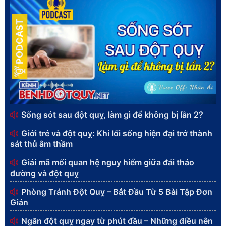
PODCAST
Sống sót sau đột quỵ, làm gì để không bị lần 2?
Giới trẻ và đột quỵ: Khi lối sống hiện đại trở thành
sát thủ âm thầm
Giải mã mối quan hệ nguy hiểm giữa đái tháo
đường và đột quỵ
Phòng Tránh Đột Quỵ – Bắt Đầu Từ 5 Bài Tập Đơn
Giản
Ngăn đột quỵ ngay từ phút đầu – Những điều nên