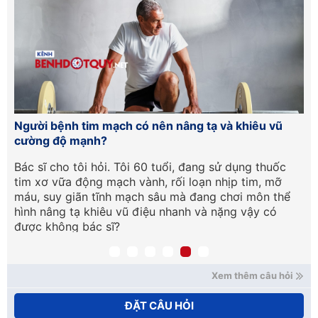
ện
Người bệnh tim mạch có nên nâng tạ và khiêu vũ
Xơ
cường độ mạnh?
nh
Bác sĩ cho tôi hỏi. Tôi 60 tuổi, đang sử dụng thuốc
Ch
tim xơ vữa động mạch vành, rối loạn nhịp tim, mỡ
mạ
máu, suy giãn tĩnh mạch sâu mà đang chơi môn thể
mạ
hình nâng tạ khiêu vũ điệu nhanh và nặng vậy có
Mo
được không bác sĩ?
(Đ
Xem thêm câu hỏi
ĐẶT CÂU HỎI