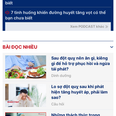
biết
7 tình huống khiến đường huyết tăng vọt có thể
bạn chưa biết
Xem PODCAST khác
BÀI ĐỌC NHIỀU
Sau đột quỵ nên ăn gì, kiêng
gì để hỗ trợ phục hồi và ngừa
tái phát?
Dinh dưỡng
Lo sợ đột quỵ sau khi phát
hiện tăng huyết áp, phải làm
sao?
Câu hỏi
Những thách thức trong