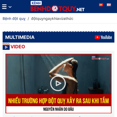
Bệnh đột quỵ
/
độtquỵngaykhiavừathức
MULTIMEDIA
VIDEO