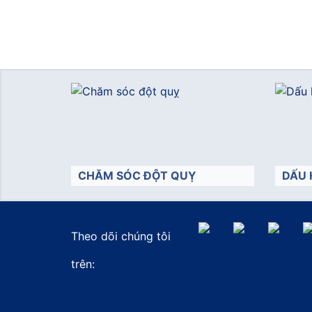
CHĂM SÓC ĐỘT QUỴ
DẤU 
Theo dõi chúng tôi
">
">
trên: