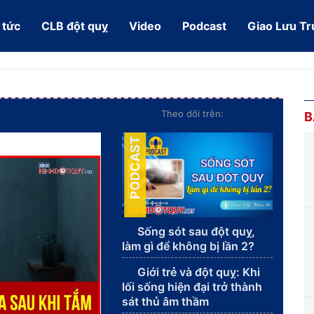
 tức
CLB đột quỵ
Video
Podcast
Giao Lưu Tr
Theo dõi trên:
B
PODCAST
Sống sót sau đột quỵ,
làm gì để không bị lần 2?
Giới trẻ và đột quỵ: Khi
lối sống hiện đại trở thành
sát thủ âm thầm