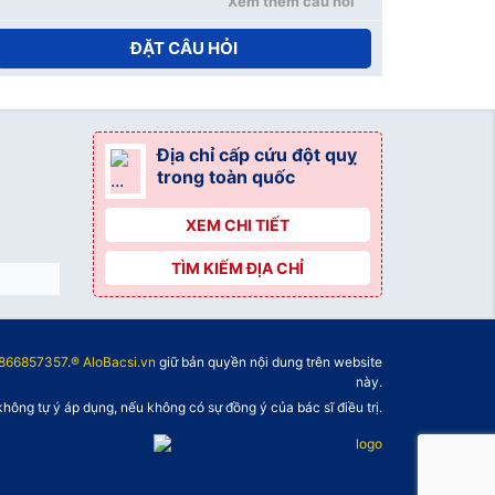
Xem thêm câu hỏi
ĐẶT CÂU HỎI
Địa chỉ cấp cứu đột quỵ
trong toàn quốc
XEM CHI TIẾT
TÌM KIẾM ĐỊA CHỈ
866857357
.
® AloBacsi.vn
giữ bản quyền nội dung trên website
này.
không tự ý áp dụng, nếu không có sự đồng ý của bác sĩ điều trị.