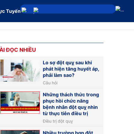
ực Tuyến
Địa chỉ
ÀI ĐỌC NHIỀU
Lo sợ đột quỵ sau khi
phát hiện tăng huyết áp,
phải làm sao?
Câu hỏi
Những thách thức trong
phục hồi chức năng
bệnh nhân đột quỵ nhìn
từ thực tiễn điều trị
Điều trị đột quỵ
Nhiều trường hợp đột