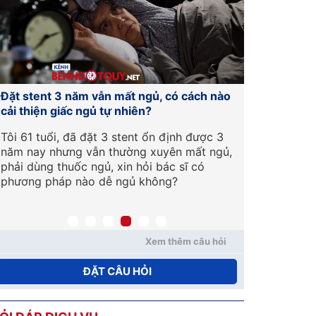
Đặt stent 3 năm vẫn mất ngủ, có cách nào
Người bệnh
cải thiện giấc ngủ tự nhiên?
khiêu vũ 
Tôi 61 tuổi, đã đặt 3 stent ổn định được 3
Bác sĩ cho 
năm nay nhưng vẫn thường xuyên mất ngủ,
dụng thuốc
phải dùng thuốc ngủ, xin hỏi bác sĩ có
rối loạn nh
phương pháp nào dễ ngủ không?
mạch sâu m
tạ khiêu vũ
được không
Xem thêm câu hỏi
ĐẶT CÂU HỎI