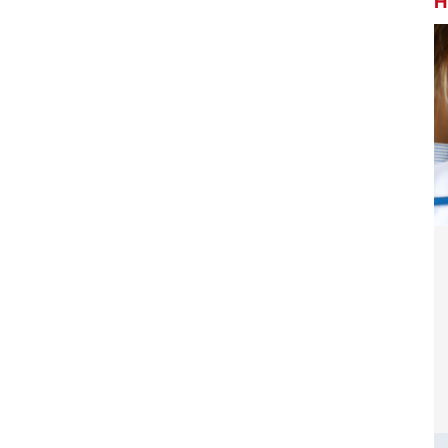
H
ờng ở
Giá gói khám sức khỏe giảm cân của Bệnh
hiêu?
viện Nhân dân Gia Định là bao nhiêu?
ng type
AloBacsi cho tôi hỏi giá Gói khám sức khỏe
ng 1
giảm cân tại Bệnh viện Nhân dân Gia Định
muốn
bao nhiêu và đăng ký bằng cách nào?
 bệnh
(Hồng Nga, TPHCM)
 hết bao