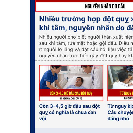
Nhiều trường hợp đột quỵ 
khi tắm, nguyên nhân do đ
Nhiều người cho biết người thân xuất hiệ
sau khi tắm, rửa mặt hoặc gội đầu. Điều 
ít người lo lắng và đặt câu hỏi liệu việc t
nguyên nhân trực tiếp gây đột quỵ hay k
Còn 3–4,5 giờ đầu sau đột
Từ nguy kị
quỵ có nghĩa là chưa cần
Câu chuyệ
vội
đáng nhớ