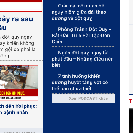
Giải mã mối quan hệ
nguy hiểm giữa đái tháo
xảy ra sau
đường và đột quỵ
âu
Phòng Tránh Đột Quỵ –
Bắt Đầu Từ 5 Bài Tập Đơn
n đột quỵ ngay
Giản
này khiến không
ắm gội có phải là
Ngăn đột quỵ ngay từ
hông.
phút đầu – Những điều nên
biết
7 tình huống khiến
đường huyết tăng vọt có
thể bạn chưa biết
Xem PODCAST khác
T
ch đến hồi phục:
n bệnh nhân