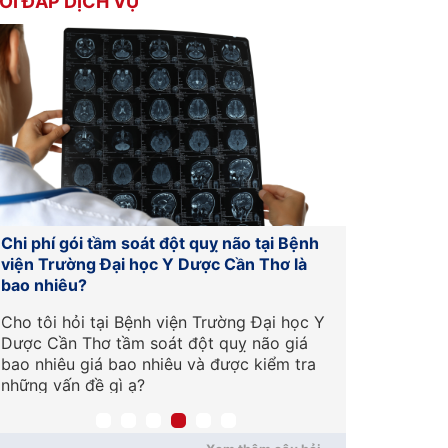
ỎI ĐÁP DỊCH VỤ
Chi phí gói tầm soát đột quỵ não tại Bệnh
Đơn vị cấp
viện Trường Đại học Y Dược Cần Thơ là
Nhân dân 11
bao nhiêu?
không?
Cho tôi hỏi tại Bệnh viện Trường Đại học Y
Cho em hỏi
Dược Cần Thơ tầm soát đột quỵ não giá
Bệnh viện 
bao nhiêu giá bao nhiêu và được kiểm tra
và điều trị
những vấn đề gì ạ?