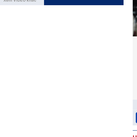
Xem VIDEO khác
một bên
Người từng đột quỵ, đặt stent: Tiêm ngừa
cúm được không?
não dẫn
Nhờ bác sĩ tư vấn giúp. Ba em 72 tuổi đã 1
bị
lần đột quỵ, mới bị nhồi máu cơ tim 6
được
tháng đã đặt stent, vậy có chích ngừa cúm
hành –
được không ạ?