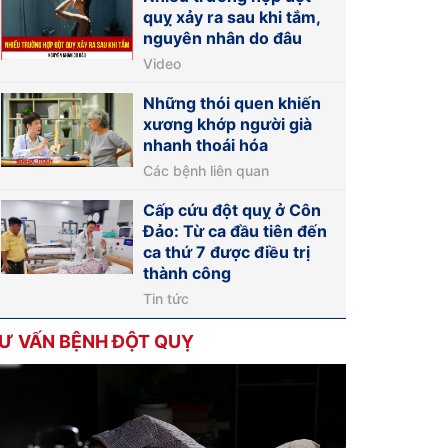
quỵ xảy ra sau khi tắm,
nguyên nhân do đâu
Video
Những thói quen khiến
xương khớp người già
nhanh thoái hóa
Các bệnh liên quan
Cấp cứu đột quỵ ở Côn
Đảo: Từ ca đầu tiên đến
ca thứ 7 được điều trị
thành công
Tin tức
Ư VẤN BỆNH ĐỘT QUỴ