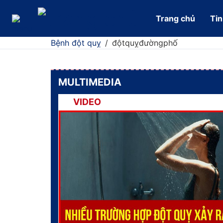
Trang chủ
Tin
Bệnh đột quỵ
/
độtquỵđườngphố
MULTIMEDIA
VIDEO