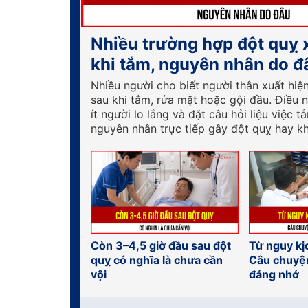
Nhiều trường hợp đột quỵ 
khi tắm, nguyên nhân do đ
Nhiều người cho biết người thân xuất hiệ
sau khi tắm, rửa mặt hoặc gội đầu. Điều 
ít người lo lắng và đặt câu hỏi liệu việc t
nguyên nhân trực tiếp gây đột quỵ hay k
Còn 3–4,5 giờ đầu sau đột
Từ nguy kị
quỵ có nghĩa là chưa cần
Câu chuyệ
vội
đáng nhớ