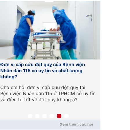
Đơn vị cấp cứu đột quỵ của Bệnh viện
Hướng dẫn 
Nhân dân 115 có uy tín và chất lượng
cách tránh 
không?
Chào BS, th
Cho em hỏi đơn vị cấp cứu đột quỵ tại
trên các ph
Bệnh viện Nhân dân 115 ở TPHCM có uy tín
có rất nhiề
và điều trị tốt về đột quỵ không ạ?
trẻ. Em nhậ
nguy hiểm,
một người c
nếu chẳng 
chúng ta cầ
Xem thêm câu hỏi