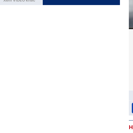
Xem VIDEO khác
êm ngừa
Đặt stent 3 năm vẫn mất ngủ, có cách nào
cải thiện giấc ngủ tự nhiên?
ổi đã 1
Tôi 61 tuổi, đã đặt 3 stent ổn định được 3
 6
năm nay nhưng vẫn thường xuyên mất ngủ,
gừa cúm
phải dùng thuốc ngủ, xin hỏi bác sĩ có
phương pháp nào dễ ngủ không?
H