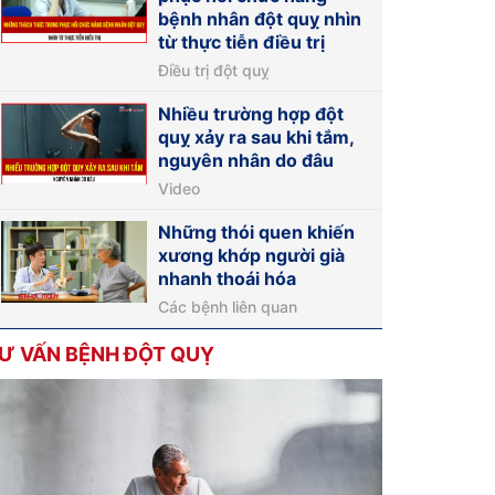
bệnh nhân đột quỵ nhìn
từ thực tiễn điều trị
Điều trị đột quỵ
Nhiều trường hợp đột
quỵ xảy ra sau khi tắm,
nguyên nhân do đâu
Video
Những thói quen khiến
xương khớp người già
nhanh thoái hóa
Các bệnh liên quan
Ư VẤN BỆNH ĐỘT QUỴ