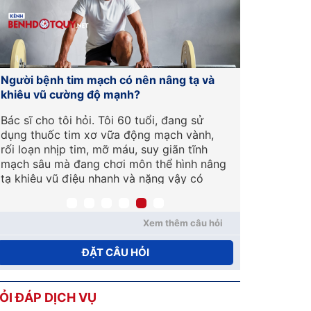
Người bệnh tim mạch có nên nâng tạ và
Xơ vữa mạc
khiêu vũ cường độ mạnh?
đáng lo ngạ
Bác sĩ cho tôi hỏi. Tôi 60 tuổi, đang sử
Chào BS, X
dụng thuốc tim xơ vữa động mạch vành,
tuổi thì mạ
rối loạn nhịp tim, mỡ máu, suy giãn tĩnh
xơ vữa? Nh
mạch sâu mà đang chơi môn thể hình nâng
đáng ngại 
tạ khiêu vũ điệu nhanh và nặng vậy có
sự giải đáp
được không bác sĩ?
Nguyên – P
Xem thêm câu hỏi
ĐẶT CÂU HỎI
ỎI ĐÁP DỊCH VỤ