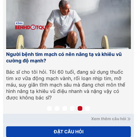
ện
Người bệnh tim mạch có nên nâng tạ và khiêu vũ
Xơ
cường độ mạnh?
nh
Bác sĩ cho tôi hỏi. Tôi 60 tuổi, đang sử dụng thuốc
Ch
tim xơ vữa động mạch vành, rối loạn nhịp tim, mỡ
mạ
máu, suy giãn tĩnh mạch sâu mà đang chơi môn thể
mạ
hình nâng tạ khiêu vũ điệu nhanh và nặng vậy có
Mo
được không bác sĩ?
(Đ
Xem thêm câu hỏi
ĐẶT CÂU HỎI