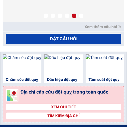
mạ
nế
xử
Ho
Xem thêm câu hỏi
ĐẶT CÂU HỎI
Chăm sóc đột quỵ
Dấu hiệu đột quỵ
Tầm soát đột quỵ
Địa chỉ cấp cứu đột quỵ trong toàn quốc
XEM CHI TIẾT
">
TÌM KIẾM ĐỊA CHỈ
">
">