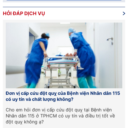
HỎI ĐÁP DỊCH VỤ
Đơn vị cấp cứu đột quỵ của Bệnh viện Nhân dân 115
Hư
có uy tín và chất lượng không?
lầ
Cần
Cho em hỏi đơn vị cấp cứu đột quỵ tại Bệnh viện
Ch
Nhân dân 115 ở TPHCM có uy tín và điều trị tốt về
ph
đột quỵ không ạ?
tr
qu