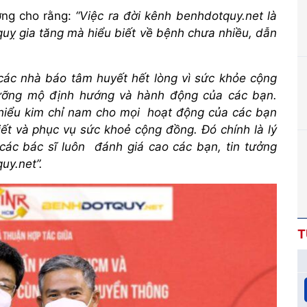
ường cho rằng:
“
Việc ra đời kênh benhdotquy.net là
 quỵ gia tăng mà hiểu biết về bệnh chưa nhiều, dẫn
các nhà báo tâm huyết hết lòng
vì
sức khỏe
cộng
ngưỡng mộ
định hướng và hành động của các bạn.
hiểu kim chỉ nam cho mọi
hoạt động của các bạn
iết và
phục vụ sức khoẻ
cộng đồng
. Đó chính là lý
 các bác sĩ luôn đánh giá ca
o các bạn, tin tưởng
quy.net
”
.
T