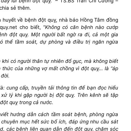
đẩy lùi bệnh đột quỵ.”
– TS.BS Trần Chí Cường –
chia sẻ thêm.
âm huyết về bệnh đột quỵ, nhà báo Hồng Tâm đồng
uy.net cho biết, “
Không có căn bệnh nào cướp
h đột quỵ. Một người bất ngờ ra đi, cả một gia
có thể tầm soát, dự phòng và điều trị ngăn ngừa
khi có người thân tự nhiên đổ gục, mà không biết
n thức của những vợ mất chồng vì đột quỵ… là “áp
 đời.
: cung cấp, truyền tải thông tin để bạn đọc hiểu
xử lý khi gặp người bị đột quỵ. Trên kênh sẽ tập
đột quỵ trong cả nước.
i viết hướng dẫn cách tầm soát bệnh, phòng ngừa
c chuyên mục hết sức bổ ích, đáp ứng nhu cầu sát
d, các bệnh liên quan dẫn đến đột quỵ, chăm sóc