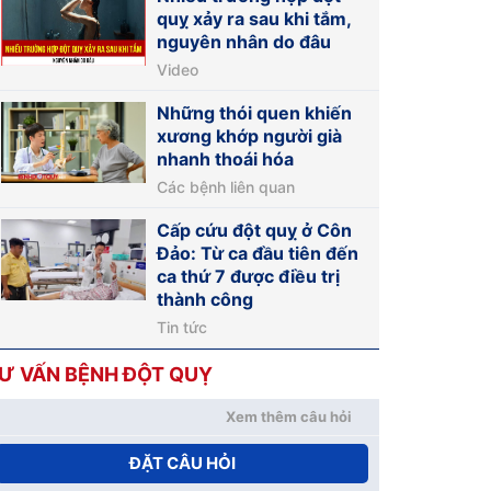
quỵ xảy ra sau khi tắm,
nguyên nhân do đâu
Video
Những thói quen khiến
xương khớp người già
nhanh thoái hóa
Các bệnh liên quan
Cấp cứu đột quỵ ở Côn
Đảo: Từ ca đầu tiên đến
ca thứ 7 được điều trị
thành công
Tin tức
Ư VẤN BỆNH ĐỘT QUỴ
Xem thêm câu hỏi
ĐẶT CÂU HỎI