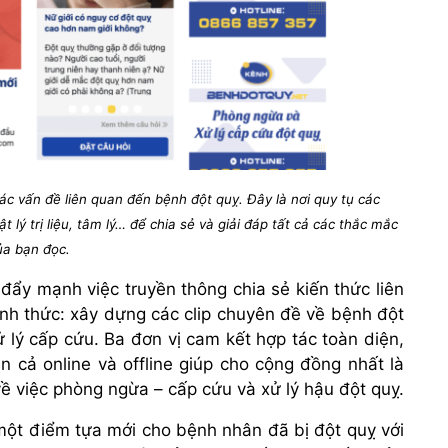
c vấn đề liên quan đến bệnh đột quỵ. Đây là nơi quy tụ các
t lý trị liệu, tâm lý… để chia sẻ và giải đáp tất cả các thắc mắc
ủa bạn đọc.
 đẩy mạnh việc truyền thông chia sẻ kiến thức liên
nh thức: xây dựng các clip chuyên đề về bệnh đột
lý cấp cứu. Ba đơn vị cam kết hợp tác toàn diện,
 cả online và offline giúp cho cộng đồng nhất là
về việc phòng ngừa – cấp cứu và xử lý hậu đột quỵ.
một điểm tựa mới cho bệnh nhân đã bị đột quỵ với