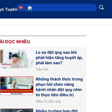
ực Tuyến
Địa chỉ
ÀI ĐỌC NHIỀU
Lo sợ đột quỵ sau khi
phát hiện tăng huyết áp,
phải làm sao?
Câu hỏi
Những thách thức trong
phục hồi chức năng
bệnh nhân đột quỵ nhìn
từ thực tiễn điều trị
Điều trị đột quỵ
Nhiều trường hợp đột