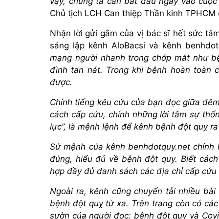
vậy, chúng ta cần bắt đầu ngay vào cuộc 
Chủ tịch LCH Can thiệp Thần kinh TPHCM 
Nhận lời gửi gắm của vị bác sĩ hết sức t
sáng lập kênh AloBacsi và kênh benhdotq
mạng người nhanh trong chớp mắt như bện
đình tan nát. Trong khi bệnh hoàn toàn 
được.
Chính tiếng kêu cứu của bạn đọc giữa đêm 
cách cấp cứu, chính những lời tâm sự thổ
lực”, là mệnh lệnh để kênh bệnh đột quỵ ra
Sứ mệnh của kênh benhdotquy.net chính là
đúng, hiểu đủ về bệnh đột quỵ. Biết cách 
hợp đầy đủ danh sách các địa chỉ cấp cứu 
Ngoài ra, kênh cũng chuyển tải nhiều bà
bệnh đột quỵ từ xa. Trên trang còn có cá
sườn của người đọc: bệnh đột quỵ và Covi