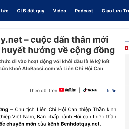
 tức
CLB đột quỵ
Video
Podcast
Giao Lưu Tr
.net – cuộc dấn thân mới
 huyết hướng về cộng đồng
B
ức đi vào hoạt động với khởi đầu là lễ ký kết
 sức khoẻ AloBacsi.com và Liên Chi Hội Can
|
Theo dõi trên
In ấn
ờng
– Chủ tịch Liên Chi Hội Can thiệp Thần kinh
hiệp Việt Nam, Ban chấp hành Hội can thiệp thần
ốc chuyên mô
n
của
kênh Benhdotquy.net.