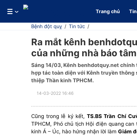
Trang chủ
Tin
Bệnh đột quỵ
/
Tin tức
/
Ra mắt kênh benhdotquy
của những nhà báo tâm
Sáng 14/03, Kênh benhdotquy.net chính th
hợp tác toàn diện với Kênh truyền thông
thiệp Thần kinh TPHCM.
14-03-2022 16:46
Cũng trong lễ ký kết,
TS.BS Trần Chí Cư
TPHCM, Phó chủ tịch Hội điện quang can t
kinh Á – Úc, hào hứng nhận lời làm
Giám đ