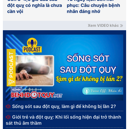
đột quỵ có nghĩa là chưa
phục: Câu chuyện bệnh
cần vội
nhân đáng nhớ
Xem VIDEO khác
PODCAST
Sống sót sau đột quỵ, làm gì để không bị lần 2?
Giới trẻ và đột quỵ: Khi lối sống hiện đại trở thành
sát thủ âm thầm