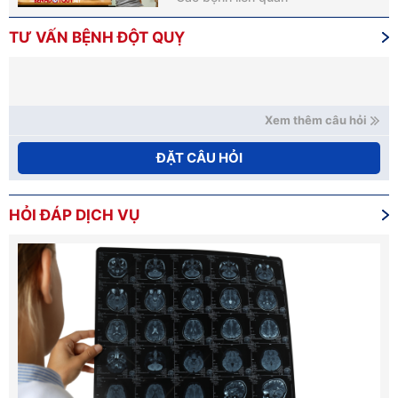
TƯ VẤN BỆNH ĐỘT QUỴ
Xem thêm câu hỏi
ĐẶT CÂU HỎI
HỎI ĐÁP DỊCH VỤ