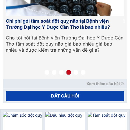
Chi phí gói tầm soát đột quỵ não tại Bệnh viện
Đơ
Trường Đại học Y Dược Cần Thơ là bao nhiêu?
có
cân
Cho tôi hỏi tại Bệnh viện Trường Đại học Y Dược Cần
Ch
g
Thơ tầm soát đột quỵ não giá bao nhiêu giá bao
Nh
nhiêu và được kiểm tra những vấn đề gì ạ?
độ
Xem thêm câu hỏi
ĐẶT CÂU HỎI