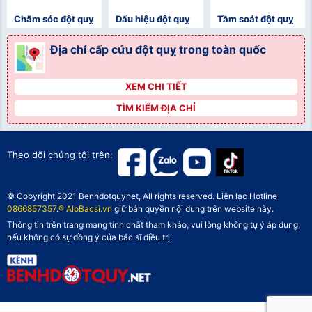
Chăm sóc đột quỵ
Dấu hiệu đột quỵ
Tầm soát đột quỵ
Địa chỉ cấp cứu đột quỵ trong toàn quốc
XEM CHI TIẾT
">
TÌM KIẾM ĐỊA CHỈ
">
">
Theo dõi chúng tôi trên:
© Copyright 2021 Benhdotquynet, All rights reserved. Liên lạc Hotline
0866857357
.
® AloBacsi.vn
giữ bản quyền nội dung trên website này.
Thông tin trên trang mang tính chất tham khảo, vui lòng không tự ý áp dụng,
nếu không có sự đồng ý của bác sĩ điều trị.