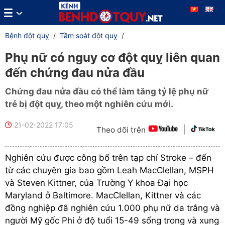
Bệnh đột quỵ
/
Tầm soát đột quỵ
/
Phụ nữ có nguy cơ đột quỵ liên quan
đến chứng đau nửa đầu
Chứng đau nửa đầu có thể làm tăng tỷ lệ phụ nữ
trẻ bị đột quỵ, theo một nghiên cứu mới.
21-02-2022 17:05
|
Theo dõi trên
Nghiên cứu được công bố trên tạp chí Stroke – đến
từ các chuyên gia bao gồm Leah MacClellan, MSPH
và Steven Kittner, của Trường Y khoa Đại học
Maryland ở Baltimore. MacClellan, Kittner và các
đồng nghiệp đã nghiên cứu 1.000 phụ nữ da trắng và
người Mỹ gốc Phi ở độ tuổi 15-49 sống trong và xung