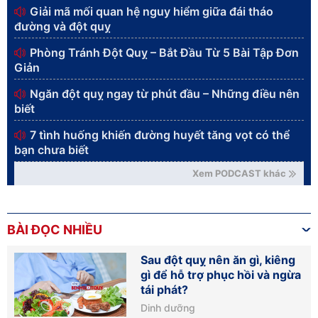
Giải mã mối quan hệ nguy hiểm giữa đái tháo
đường và đột quỵ
Phòng Tránh Đột Quỵ – Bắt Đầu Từ 5 Bài Tập Đơn
Giản
Ngăn đột quỵ ngay từ phút đầu – Những điều nên
biết
7 tình huống khiến đường huyết tăng vọt có thể
bạn chưa biết
Xem PODCAST khác
BÀI ĐỌC NHIỀU
Sau đột quỵ nên ăn gì, kiêng
gì để hỗ trợ phục hồi và ngừa
tái phát?
Dinh dưỡng