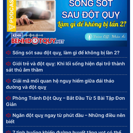
PODCAST
Sống sót sau đột quỵ, làm gì để không bị lần 2?
Giới trẻ và đột quỵ: Khi lối sống hiện đại trở thành
sát thủ âm thầm
Giải mã mối quan hệ nguy hiểm giữa đái tháo
đường và đột quỵ
Phòng Tránh Đột Quỵ – Bắt Đầu Từ 5 Bài Tập Đơn
Giản
Ngăn đột quỵ ngay từ phút đầu – Những điều nên
biết
7 tình huống khiến đường huyết tăng vọt có thể