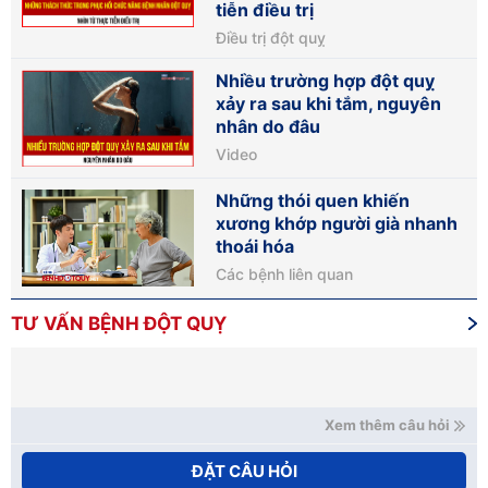
tiễn điều trị
Điều trị đột quỵ
Nhiều trường hợp đột quỵ
xảy ra sau khi tắm, nguyên
nhân do đâu
Video
Những thói quen khiến
xương khớp người già nhanh
thoái hóa
Các bệnh liên quan
TƯ VẤN BỆNH ĐỘT QUỴ
Xem thêm câu hỏi
ĐẶT CÂU HỎI