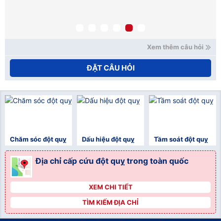
qu
mạ
nế
xử
Ho
Xem thêm câu hỏi
ĐẶT CÂU HỎI
Chăm sóc đột quỵ
Dấu hiệu đột quỵ
Tầm soát đột quỵ
Địa chỉ cấp cứu đột quỵ trong toàn quốc
XEM CHI TIẾT
">
TÌM KIẾM ĐỊA CHỈ
">
">