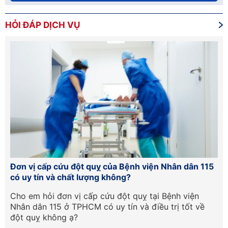
HỎI ĐÁP DỊCH VỤ
Đơn vị cấp cứu đột quỵ của Bệnh viện Nhân dân 115
Hư
có uy tín và chất lượng không?
lầ
Cần
Cho em hỏi đơn vị cấp cứu đột quỵ tại Bệnh viện
Ch
Nhân dân 115 ở TPHCM có uy tín và điều trị tốt về
ph
đột quỵ không ạ?
tr