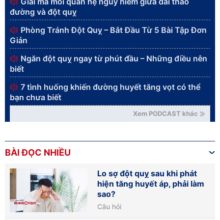
Giải mã mối quan hệ nguy hiểm giữa đái tháo
đường và đột quỵ
Phòng Tránh Đột Quỵ – Bắt Đầu Từ 5 Bài Tập Đơn
Giản
Ngăn đột quỵ ngay từ phút đầu – Những điều nên
biết
7 tình huống khiến đường huyết tăng vọt có thể
bạn chưa biết
Xem PODCAST khác
BÀI ĐỌC NHIỀU
Lo sợ đột quỵ sau khi phát
hiện tăng huyết áp, phải làm
sao?
Câu hỏi