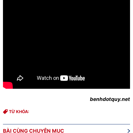
benhdotquy.net
TỪ KHÓA:
BÀI CÙNG CHUYÊN MỤC