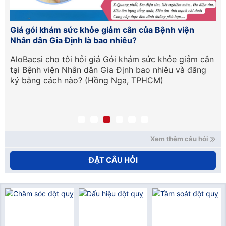
n
Giá gói khám sức khỏe giảm cân của Bệnh viện
Ch
Nhân dân Gia Định là bao nhiêu?
Tr
ố
AloBacsi cho tôi hỏi giá Gói khám sức khỏe giảm cân
Ch
n
tại Bệnh viện Nhân dân Gia Định bao nhiêu và đăng
Th
ủa
ký bằng cách nào? (Hồng Nga, TPHCM)
nh
Xem thêm câu hỏi
ĐẶT CÂU HỎI