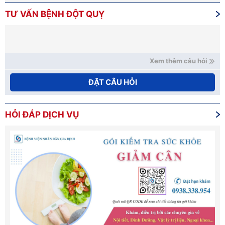
TƯ VẤN BỆNH ĐỘT QUỴ
Xem thêm câu hỏi
ĐẶT CÂU HỎI
HỎI ĐÁP DỊCH VỤ