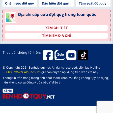
Chăm sóc đột quỵ
Dấu hiệu đột quỵ
Tầm soát đột quỵ
Địa chỉ cấp cứu đột quỵ trong toàn quốc
XEM CHI TIẾT
">
TÌM KIẾM ĐỊA CHỈ
">
">
Theo dõi chúng tôi trên:
© Copyright 2021 Benhdotquynet, All rights reserved. Liên lạc Hotline
0866857357
.
® AloBacsi.vn
giữ bản quyền nội dung trên website này.
Thông tin trên trang mang tính chất tham khảo, vui lòng không tự ý áp dụng,
nếu không có sự đồng ý của bác sĩ điều trị.