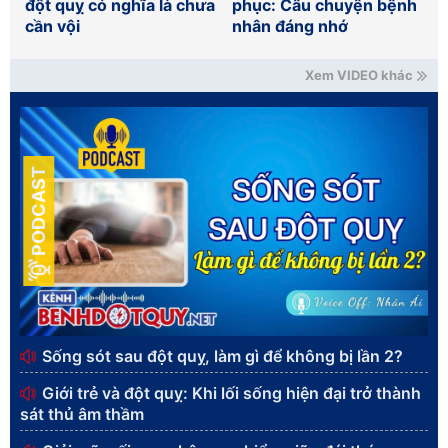
đột quỵ có nghĩa là chưa
phục: Câu chuyện bệnh
cần vội
nhân đáng nhớ
Xem VIDEO khác
PODCAST
Sống sót sau đột quỵ, làm gì để không bị lần 2?
Giới trẻ và đột quỵ: Khi lối sống hiện đại trở thành
sát thủ âm thầm