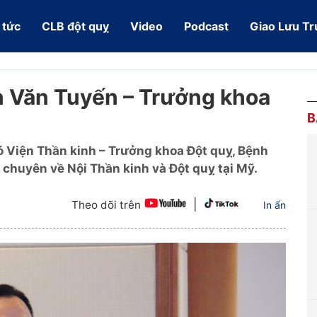
 tức
CLB đột quỵ
Video
Podcast
Giao Lưu Tr
 Văn Tuyến – Trưởng khoa
B
 Viện Thần kinh – Trưởng khoa Đột quỵ, Bệnh
 chuyên về Nội Thần kinh và Đột quỵ tại Mỹ.
|
Theo dõi trên
In ấn