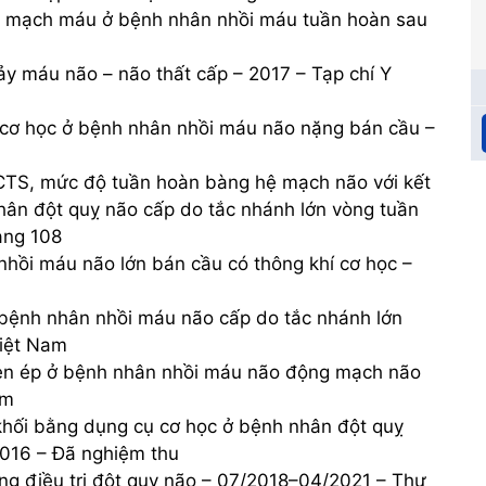
nguy hiểm, có thể cướp đi sinh mạng của
g mạch máu ở bệnh nhân nhồi máu tuần hoàn sau
một người chỉ trong tích tắc. Em muốn hỏi,
nếu chẳng may có người bị đột quỵ thì
hảy máu não – não thất cấp – 2017 – Tạp chí Y
chúng ta cần xử trí, cấp cứu như thế nào ạ?
Em cảm ơn. (Lâm Hoàng Khải – Cần Thơ).
í cơ học ở bệnh nhân nhồi máu não nặng bán cầu –
CTS, mức độ tuần hoàn bàng hệ mạch não với kết
hân đột quỵ não cấp do tắc nhánh lớn vòng tuần
àng 108
nhồi máu não lớn bán cầu có thông khí cơ học –
ở bệnh nhân nhồi máu não cấp do tắc nhánh lớn
Việt Nam
hèn ép ở bệnh nhân nhồi máu não động mạch não
am
khối bằng dụng cụ cơ học ở bệnh nhân đột quỵ
2016 – Đã nghiệm thu
ng điều trị đột quỵ não – 07/2018–04/2021 – Thư