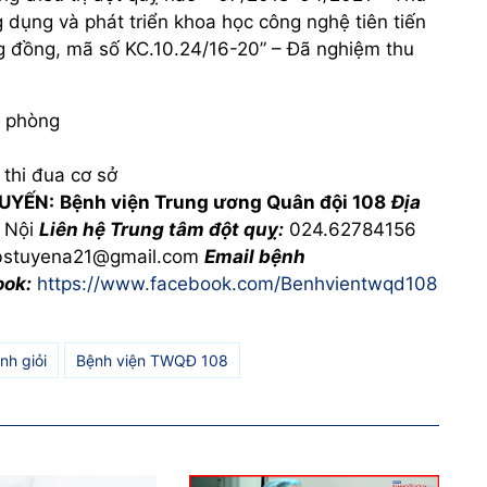
 dụng và phát triển khoa học công nghệ tiên tiến
g đồng, mã số KC.10.24/16-20” – Đã nghiệm thu
c phòng
thi đua cơ sở
TUYẾN:
Bệnh viện Trung ương Quân đội 108
Địa
à Nội
Liên hệ Trung tâm đột quỵ:
024.62784156
stuyena21@gmail.com
Email bệnh
ook:
https://www.facebook.com/Benhvientwqd108
nh giỏi
Bệnh viện TWQĐ 108