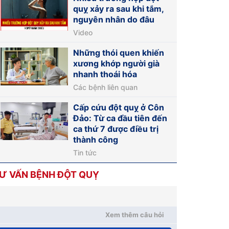
quỵ xảy ra sau khi tắm,
nguyên nhân do đâu
Video
Những thói quen khiến
xương khớp người già
nhanh thoái hóa
Các bệnh liên quan
Cấp cứu đột quỵ ở Côn
Đảo: Từ ca đầu tiên đến
ca thứ 7 được điều trị
thành công
Tin tức
Ư VẤN BỆNH ĐỘT QUỴ
Xem thêm câu hỏi