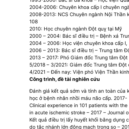
2004-2006: Chuyên khoa cấp I chuyên ngà
2008-2013: NCS Chuyên ngành Nội Thần k
108
2010: Học chuyên ngành Đột quỵ tại Mỹ
2000 – 2004: Bác sĩ điều trị – Bệnh xá Tr
2004 – 2006: Học viện chuyên khoa cấp I,
2006 – 2013: Bác sĩ điều trị – Trung tâm 
2013 – 2017: Phó Giám đốc Trung tâm Đột
5/2018 – 3/2021: Giám đốc Trung tâm Đột
4/2021 – Đến nay: Viện phó Viện Thần kin
Công trình, đề tài nghiên cứu
Đánh giá kết quả sớm và tính an toàn của k
t quỵ não tại Bệnh
Đơn vị cấp cứu đột quỵ của Bệnh v
học ở bệnh nhân nhồi máu não cấp. 2017-
Dược Cần Thơ là
Nhân dân 115 có uy tín và chất lượ
không?
Clinical experience in 101 patients with 
in acute ischemic stroke – 2017 – Journal 
ện Trường Đại học Y
Cho em hỏi đơn vị cấp cứu đột quỵ 
Kết quả điều trị lấy huyết khối bằng dụng
đột quỵ não giá
Bệnh viện Nhân dân 115 ở TPHCM có
do tắc nhánh lớn động mạch trong sọ – 20
 và được kiểm tra
và điều trị tốt về đột quỵ không ạ?