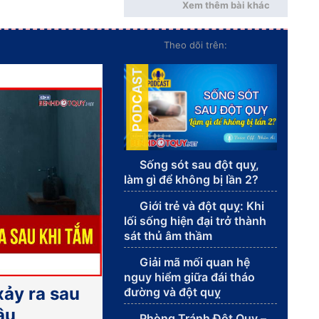
Xem thêm bài khác
Theo dõi trên:
PODCAST
Sống sót sau đột quỵ,
làm gì để không bị lần 2?
Giới trẻ và đột quỵ: Khi
lối sống hiện đại trở thành
sát thủ âm thầm
Giải mã mối quan hệ
nguy hiểm giữa đái tháo
xảy ra sau
đường và đột quỵ
âu
Phòng Tránh Đột Quỵ –