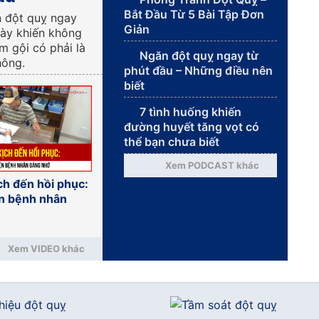
Bắt Đầu Từ 5 Bài Tập Đơn
n đột quỵ ngay
Giản
này khiến không
ắm gội có phải là
Ngăn đột quỵ ngay từ
hông.
phút đầu – Những điều nên
biết
7 tình huống khiến
đường huyết tăng vọt có
thể bạn chưa biết
Xem PODCAST khác
ch đến hồi phục:
n bệnh nhân
Xem VIDEO khác