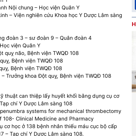
nh Nội chung – Học viện Quân Y
inh – Viện nghiên cứu Khoa học Y Dược Lâm sàng
H
ung đoàn 3 – sư đoàn 9 – Quân đoàn 4
 Học viện Quân Y
Đột quỵ não, Bệnh viện TWQĐ 108
 quỵ, Bệnh viện TWQĐ 108
 quỵ, Bệnh viện TWQĐ 108
h – Trưởng khoa Đột quỵ, Bệnh viện TWQĐ 108
ỹ thuật can thiệp lấy huyết khối bằng dụng cụ cơ
iện
Hướng dẫn cách sơ cứu đột quỵ đúng
 Tạp chí Y Dược Lâm sàng 108
ng
cách tránh sai lầm chết người
the penumbra systems for mechanical thrombectomy
Chào BS, thời gian gần đây khi theo dõi
of 108- Clinical Medicine and Pharmacy
tại
trên các phương tiện truyền thông, em thấy
 cụ cơ học ở 138 bệnh nhân thiếu máu cục bộ cấp
 uy tín
có rất nhiều trường hợp đột quỵ khi còn rất
17 – Tạp chí Y Dược Lâm sàng 108.
trẻ. Em nhận thấy đột quỵ thực sự quá