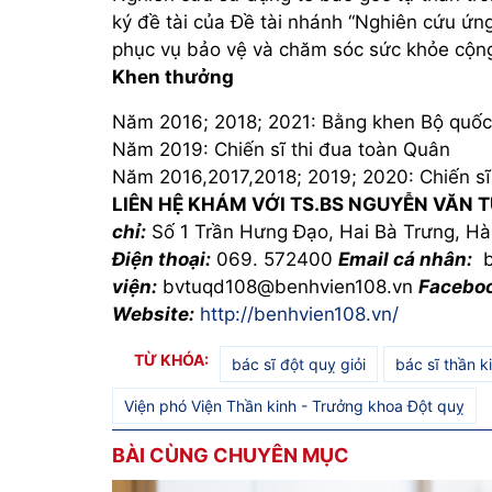
ký đề tài của Đề tài nhánh “Nghiên cứu ứng
phục vụ bảo vệ và chăm sóc sức khỏe cộn
Khen thưởng
Năm 2016; 2018; 2021: Bằng khen Bộ quố
Năm 2019: Chiến sĩ thi đua toàn Quân
Năm 2016,2017,2018; 2019; 2020: Chiến sĩ 
LIÊN HỆ KHÁM VỚI TS.BS NGUYỄN VĂN 
chỉ:
Số 1 Trần Hưng Đạo, Hai Bà Trưng, H
Điện thoại:
069. 572400
Email cá nhân:
b
viện:
bvtuqd108@benhvien108.vn
Facebo
Website:
http://benhvien108.vn/
TỪ KHÓA:
bác sĩ đột quỵ giỏi
bác sĩ thần ki
Viện phó Viện Thần kinh - Trưởng khoa Đột quỵ
BÀI CÙNG CHUYÊN MỤC