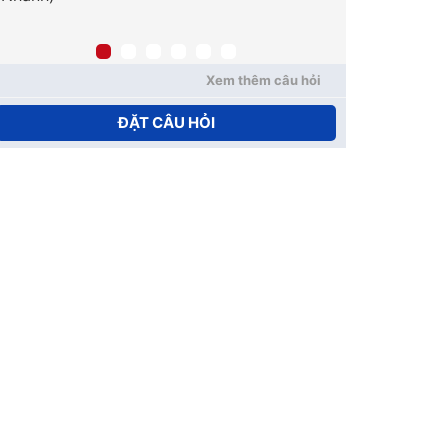
tiểu đường 
nhiêu tiền?
Xem thêm câu hỏi
ĐẶT CÂU HỎI