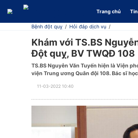
Trang chủ
Tin
Bệnh đột quỵ
/
Hỏi đáp dịch vụ
/
Khám với TS.BS Nguyễn
Đột quỵ, BV TWQĐ 108
TS.BS Nguyễn Văn Tuyến hiện là Viện phó
viện Trung ương Quân đội 108. Bác sĩ học
11-03-2022 10:40