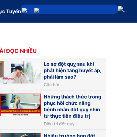
ực Tuyến
Địa chỉ
ÀI ĐỌC NHIỀU
Lo sợ đột quỵ sau khi
phát hiện tăng huyết áp,
phải làm sao?
Câu hỏi
Những thách thức trong
phục hồi chức năng
bệnh nhân đột quỵ nhìn
từ thực tiễn điều trị
Điều trị đột quỵ
Nhiều trường hợp đột