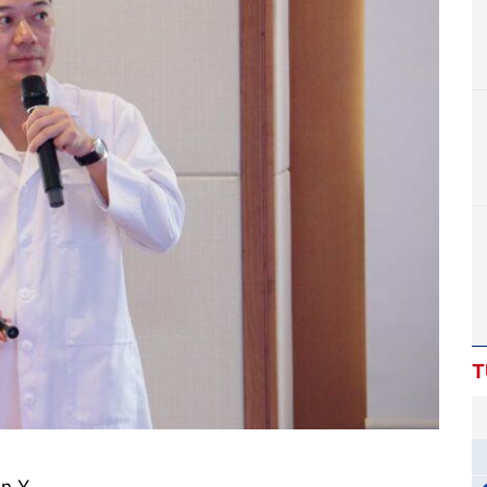
T
ân Y