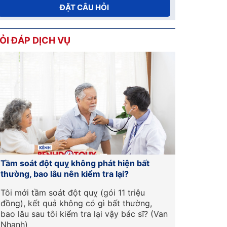
ĐẶT CÂU HỎI
ỎI ĐÁP DỊCH VỤ
Tầm soát đột quỵ không phát hiện bất
Tầm soát b
thường, bao lâu nên kiểm tra lại?
bệnh viện n
Tôi mới tầm soát đột quỵ (gói 11 triệu
Chào BS, Hi
đồng), kết quả không có gì bất thường,
2, chỉ số H
bao lâu sau tôi kiểm tra lại vậy bác sĩ? (Van
viên thuốc
Nhanh)
khám tầm s