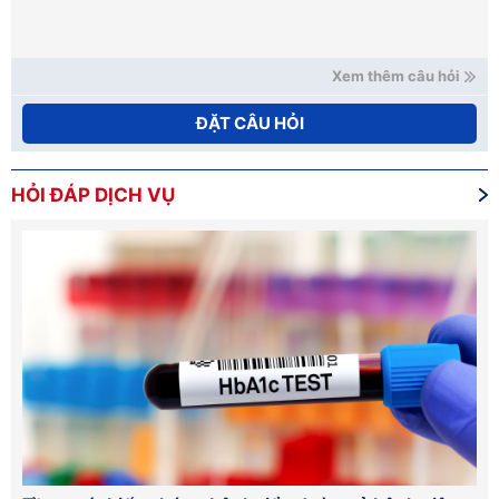
Xem thêm câu hỏi
ĐẶT CÂU HỎI
HỎI ĐÁP DỊCH VỤ