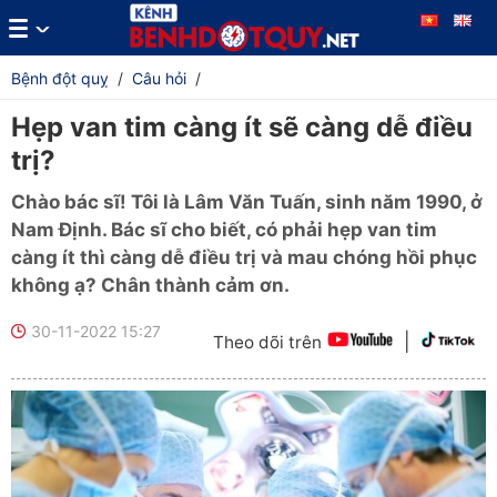
Bệnh đột quỵ
/
Câu hỏi
/
Hẹp van tim càng ít sẽ càng dễ điều
trị?
Chào bác sĩ! Tôi là Lâm Văn Tuấn, sinh năm 1990, ở
Nam Định. Bác sĩ cho biết, có phải hẹp van tim
càng ít thì càng dễ điều trị và mau chóng hồi phục
không ạ? Chân thành cảm ơn.
30-11-2022 15:27
|
Theo dõi trên