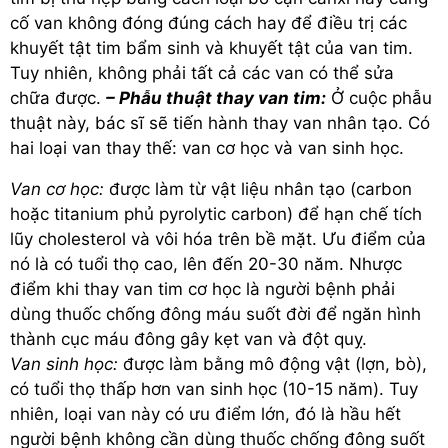
cố van không đóng đúng cách hay để điều trị các
khuyết tật tim bẩm sinh và khuyết tật của van tim.
Tuy nhiên, không phải tất cả các van có thể sửa
chữa được.
– Phẫu thuật thay van tim:
Ở cuộc phẫu
thuật này, bác sĩ sẽ tiến hành thay van nhân tạo. Có
hai loại van thay thế: van cơ học và van sinh học.
Van cơ học:
được làm từ vật liệu nhân tạo (carbon
hoặc titanium phủ pyrolytic carbon) để hạn chế tích
lũy cholesterol và vôi hóa trên bề mặt. Ưu điểm của
nó là có tuổi thọ cao, lên đến 20-30 năm. Nhược
điểm khi thay van tim cơ học là người bệnh phải
dùng thuốc chống đông máu suốt đời để ngăn hình
thành cục máu đông gây kẹt van và đột quỵ.
Van sinh học:
được làm bằng mô động vật (lợn, bò),
có tuổi thọ thấp hơn van sinh học (10-15 năm). Tuy
nhiên, loại van này có ưu điểm lớn, đó là hầu hết
người bệnh không cần dùng thuốc chống đông suốt