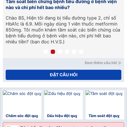
o
Tầm soát biến chứng bệnh tiểu đường ở bệnh viện
Gi
nào và chi phí hết bao nhiêu?
Nh
uả
Chào BS, Hiện tôi đang bị tiểu đường type 2, chỉ số
Al
i
HbA1c là 6.9. Mỗi ngày dùng 1 viên thuốc metformin
tạ
850mg. Tôi muốn khám tầm soát các biến chứng của
ký
bệnh tiểu đường ở bệnh viện nào, chi phí hết bao
nhiêu tiền? (bạn đọc H.V.S.)
Xem thêm câu hỏi
ĐẶT CÂU HỎI
Chăm sóc đột quỵ
Dấu hiệu đột quỵ
Tầm soát đột quỵ