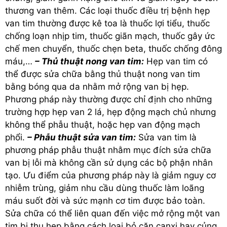
thương van thêm. Các loại thuốc điều trị bệnh hẹp
van tim thường được kê toa là thuốc lợi tiểu, thuốc
chống loạn nhịp tim, thuốc giãn mạch, thuốc gây ức
chế men chuyển, thuốc chẹn beta, thuốc chống đông
máu,…
– Thủ thuật nong van tim:
Hẹp van tim có
thể được sửa chữa bằng thủ thuật nong van tim
bằng bóng qua da nhằm mở rộng van bị hẹp.
Phương pháp này thường được chỉ định cho những
trường hợp hẹp van 2 lá, hẹp động mạch chủ nhưng
không thể phẫu thuật, hoặc hẹp van động mạch
phổi.
– Phẫu thuật sửa van tim:
Sửa van tim là
phương pháp phẫu thuật nhằm mục đích sửa chữa
van bị lỗi mà không cần sử dụng các bộ phận nhân
tạo. Ưu điểm của phương pháp này là giảm nguy cơ
nhiễm trùng, giảm nhu cầu dùng thuốc làm loãng
máu suốt đời và sức mạnh cơ tim được bảo toàn.
Sửa chữa có thể liên quan đến việc mở rộng một van
tim bị thu hẹp bằng cách loại bỏ cặn canxi hay củng