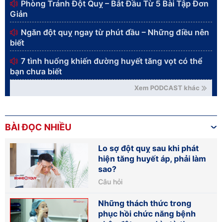
Phòng Tránh Đột Quỵ – Bắt Đầu Từ 5 Bài Tập Đơn
Giản
Ngăn đột quỵ ngay từ phút đầu – Những điều nên
biết
7 tình huống khiến đường huyết tăng vọt có thể
bạn chưa biết
Xem PODCAST khác
BÀI ĐỌC NHIỀU
Lo sợ đột quỵ sau khi phát
hiện tăng huyết áp, phải làm
sao?
Câu hỏi
Những thách thức trong
phục hồi chức năng bệnh