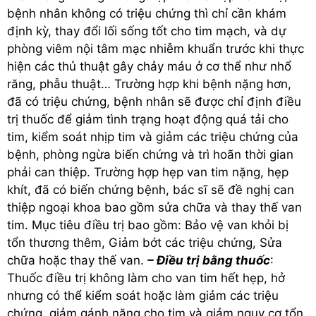
bệnh nhân không có triệu chứng thì chỉ cần khám
định kỳ, thay đổi lối sống tốt cho tim mạch, và dự
phòng viêm nội tâm mạc nhiễm khuẩn trước khi thực
hiện các thủ thuật gây chảy máu ở cơ thể như nhổ
răng, phẫu thuật… Trường hợp khi bệnh nặng hơn,
đã có triệu chứng, bệnh nhân sẽ được chỉ định điều
trị thuốc để giảm tình trạng hoạt động quá tải cho
tim, kiểm soát nhịp tim và giảm các triệu chứng của
bệnh, phòng ngừa biến chứng và trì hoãn thời gian
phải can thiệp. Trường hợp hẹp van tim nặng, hẹp
khít, đã có biến chứng bệnh, bác sĩ sẽ đề nghị can
thiệp ngoại khoa bao gồm sửa chữa và thay thế van
tim. Mục tiêu điều trị bao gồm: Bảo vệ van khỏi bị
tổn thương thêm, Giảm bớt các triệu chứng, Sửa
chữa hoặc thay thế van.
– Điều trị bằng thuốc
:
Thuốc điều trị không làm cho van tim hết hẹp, hở
nhưng có thể kiểm soát hoặc làm giảm các triệu
chứng, giảm gánh nặng cho tim và giảm nguy cơ tổn