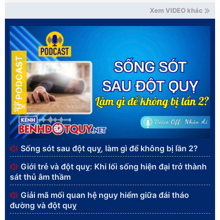
Xem VIDEO khác
PODCAST
Sống sót sau đột quỵ, làm gì để không bị lần 2?
Giới trẻ và đột quỵ: Khi lối sống hiện đại trở thành
sát thủ âm thầm
Giải mã mối quan hệ nguy hiểm giữa đái tháo
đường và đột quỵ