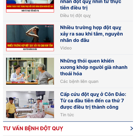
nhân đột quỵ nhìn từ thực
tiễn điều trị
Điều trị đột quỵ
Nhiều trường hợp đột quỵ
xảy ra sau khi tắm, nguyên
nhân do đâu
Video
Những thói quen khiến
xương khớp người già nhanh
thoái hóa
Các bệnh liên quan
Cấp cứu đột quỵ ở Côn Đảo:
Từ ca đầu tiên đến ca thứ 7
được điều trị thành công
Tin tức
TƯ VẤN BỆNH ĐỘT QUỴ