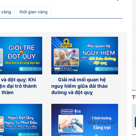
ờ vàng
thời gian vàng
 và đột quỵ: Khi
Giải mã mối quan hệ
iện đại trở thành
nguy hiểm giữa đái tháo
m thầm
đường và đột quỵ
T