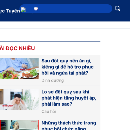
ực Tuyến
Địa chỉ
ÀI ĐỌC NHIỀU
Sau đột quỵ nên ăn gì,
kiêng gì để hỗ trợ phục
hồi và ngừa tái phát?
Dinh dưỡng
Lo sợ đột quỵ sau khi
phát hiện tăng huyết áp,
phải làm sao?
Câu hỏi
Những thách thức trong
phục hồi chức năng