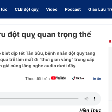
 tức
CLB đột quỵ
Video
Podcast
Giao Lưu Tr
ứu đột quỵ quan trọng thế
B
biết dịp tết Tân Sửu, bệnh nhân đột quỵ tăng
quá trễ làm mất đi “thời gian vàng” trong cấp
nh giả cùng lắng nghe audio dưới đây.
|
Theo dõi trên
In ấn
Hiền Thục