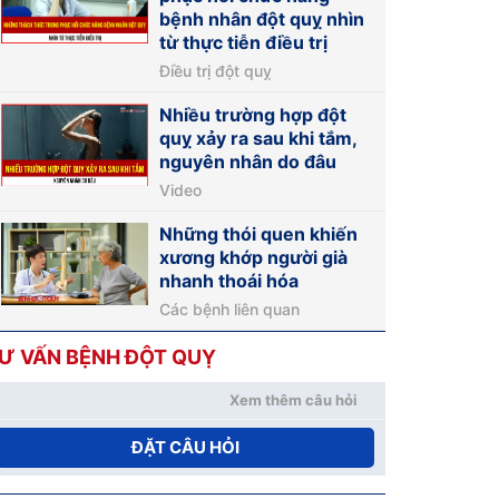
bệnh nhân đột quỵ nhìn
từ thực tiễn điều trị
Điều trị đột quỵ
Nhiều trường hợp đột
quỵ xảy ra sau khi tắm,
nguyên nhân do đâu
Video
Những thói quen khiến
xương khớp người già
nhanh thoái hóa
Các bệnh liên quan
Ư VẤN BỆNH ĐỘT QUỴ
Xem thêm câu hỏi
ĐẶT CÂU HỎI