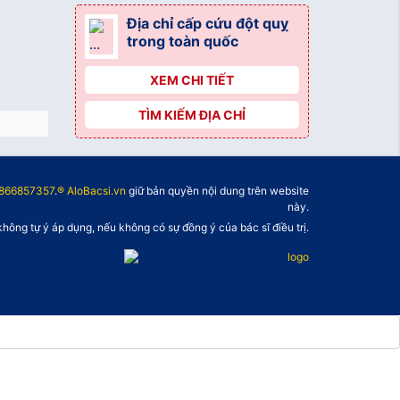
Địa chỉ cấp cứu đột quỵ
trong toàn quốc
XEM CHI TIẾT
TÌM KIẾM ĐỊA CHỈ
866857357
.
® AloBacsi.vn
giữ bản quyền nội dung trên website
này.
không tự ý áp dụng, nếu không có sự đồng ý của bác sĩ điều trị.