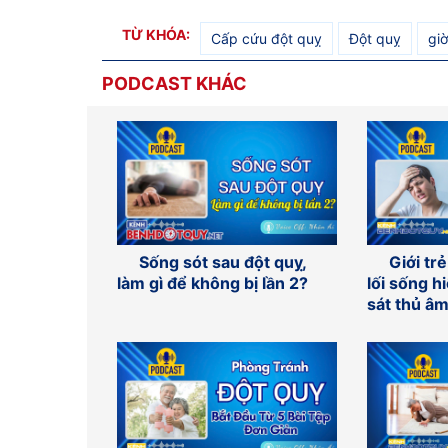
TỪ KHÓA:
Cấp cứu đột quỵ
Đột quỵ
gi
PODCAST KHÁC
Sống sót sau đột quỵ,
Giới trẻ
làm gì để không bị lần 2?
lối sống h
sát thủ â