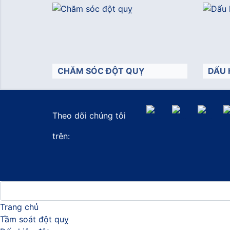
CHĂM SÓC ĐỘT QUỴ
DẤU 
Theo dõi chúng tôi
">
">
trên:
Trang chủ
Tầm soát đột quỵ