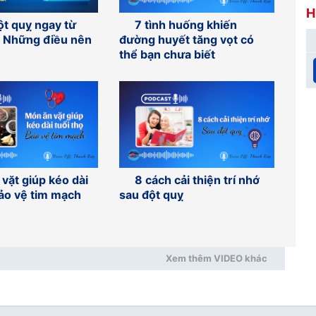
H
t quỵ ngay từ
7 tình huống khiến
– Những điều nên
đường huyết tăng vọt có
thể bạn chưa biết
vặt giúp kéo dài
8 cách cải thiện trí nhớ
bảo vệ tim mạch
sau đột quỵ
Xem thêm VIDEO khác