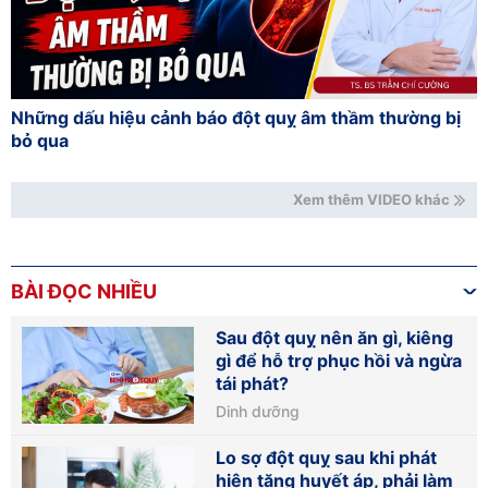
Những dấu hiệu cảnh báo đột quỵ âm thầm thường bị
bỏ qua
Xem thêm VIDEO khác
BÀI ĐỌC NHIỀU
Sau đột quỵ nên ăn gì, kiêng
gì để hỗ trợ phục hồi và ngừa
tái phát?
Dinh dưỡng
Lo sợ đột quỵ sau khi phát
hiện tăng huyết áp, phải làm