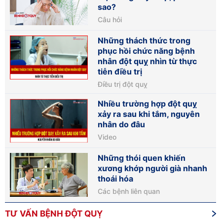
sao?
Câu hỏi
Những thách thức trong
phục hồi chức năng bệnh
nhân đột quỵ nhìn từ thực
tiễn điều trị
Điều trị đột quỵ
Nhiều trường hợp đột quỵ
xảy ra sau khi tắm, nguyên
nhân do đâu
Video
Những thói quen khiến
xương khớp người già nhanh
thoái hóa
Các bệnh liên quan
TƯ VẤN BỆNH ĐỘT QUỴ