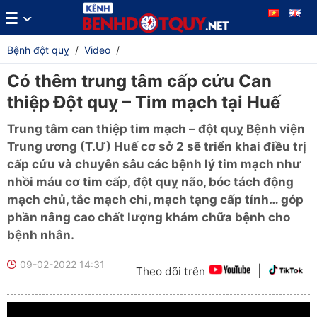
Bệnh đột quỵ
/
Video
/
Có thêm trung tâm cấp cứu Can
thiệp Đột quỵ – Tim mạch tại Huế
Trung tâm can thiệp tim mạch – đột quỵ Bệnh viện
Trung ương (T.Ư) Huế cơ sở 2 sẽ triển khai điều trị
cấp cứu và chuyên sâu các bệnh lý tim mạch như
nhồi máu cơ tim cấp, đột quỵ não, bóc tách động
mạch chủ, tắc mạch chi, mạch tạng cấp tính… góp
phần nâng cao chất lượng khám chữa bệnh cho
bệnh nhân.
09-02-2022 14:31
|
Theo dõi trên