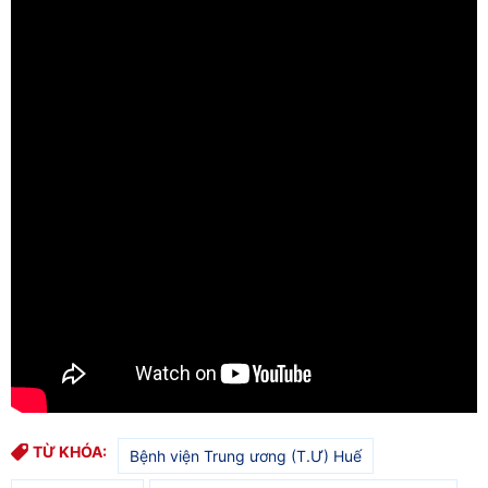
TỪ KHÓA:
Bệnh viện Trung ương (T.Ư) Huế