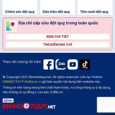
Chăm sóc đột quỵ
Dấu hiệu đột quỵ
Tầm soát đột quỵ
Địa chỉ cấp cứu đột quỵ trong toàn quốc
XEM CHI TIẾT
">
TÌM KIẾM ĐỊA CHỈ
">
">
Theo dõi chúng tôi trên:
© Copyright 2021 Benhdotquynet, All rights reserved. Liên lạc Hotline
0866857357
.
® AloBacsi.vn
giữ bản quyền nội dung trên website này.
Thông tin trên trang mang tính chất tham khảo, vui lòng không tự ý áp dụng,
nếu không có sự đồng ý của bác sĩ điều trị.