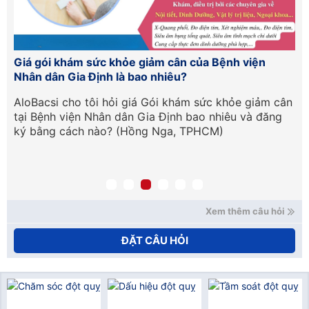
n
Giá gói khám sức khỏe giảm cân của Bệnh viện
Ch
Nhân dân Gia Định là bao nhiêu?
Tr
ố
AloBacsi cho tôi hỏi giá Gói khám sức khỏe giảm cân
Ch
n
tại Bệnh viện Nhân dân Gia Định bao nhiêu và đăng
Th
ủa
ký bằng cách nào? (Hồng Nga, TPHCM)
nh
Xem thêm câu hỏi
ĐẶT CÂU HỎI