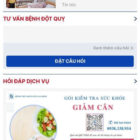
Tin tức
TƯ VẤN BỆNH ĐỘT QUỴ
Xem thêm câu hỏi
ĐẶT CÂU HỎI
HỎI ĐÁP DỊCH VỤ