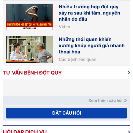
Nhiều trường hợp đột quỵ
xảy ra sau khi tắm, nguyên
nhân do đâu
Video
Những thói quen khiến
xương khớp người già nhanh
thoái hóa
Các bệnh liên quan
TƯ VẤN BỆNH ĐỘT QUỴ
Xem thêm câu hỏi
ĐẶT CÂU HỎI
HỎI ĐÁP DỊCH VỤ