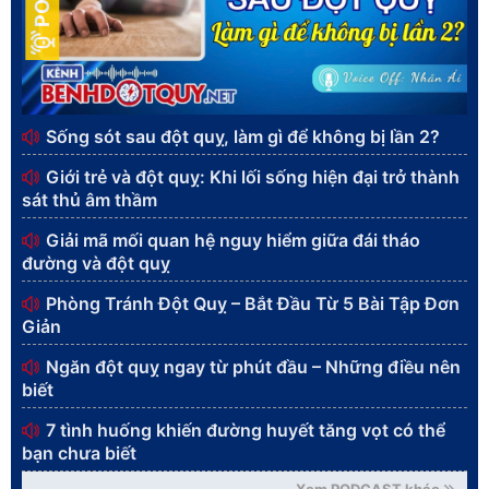
Sống sót sau đột quỵ, làm gì để không bị lần 2?
Giới trẻ và đột quỵ: Khi lối sống hiện đại trở thành
sát thủ âm thầm
Giải mã mối quan hệ nguy hiểm giữa đái tháo
đường và đột quỵ
Phòng Tránh Đột Quỵ – Bắt Đầu Từ 5 Bài Tập Đơn
Giản
Ngăn đột quỵ ngay từ phút đầu – Những điều nên
biết
7 tình huống khiến đường huyết tăng vọt có thể
bạn chưa biết