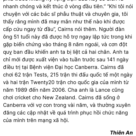
nhanh chóng và kết thúc ở vòng đầu tiên.” “Khi tôi nói
chuyện với các bác sĩ phẫu thuật và chuyên gia, tôi
thấy rằng mình đã may mắn như thế nào khi được
cấp cứu ngay từ đầu”, Cairns nói thêm. Người đàn
ông 51 tuổi này đã được hỗ trợ ngay lập tức trong khi
gặp biến chứng vào tháng 8 năm ngoái, và cơn đột
quỵ ban đầu khiến anh ta bị liệt cả hai chân. Anh ta
chỉ mới được xuất viện vào tuần trước sau 141 ngày
điều trị tại Bệnh viện Đại học Canberra. Cairns đã
chơi 62 trận Tests, 215 trận thi đấu quốc tế một ngày
và hai trận Twenty20 trận cho quốc gia của mình từ
năm 1989 đến năm 2006. Cha anh là Lance cũng
chơi cricket cho New Zealand. Cairns đã sống ở
Canberra với vợ con trong vài năm, và thường xuyên
đăng các cập nhật về quá trình phục hồi chức năng
của mình trên mạng xã hội.
Thiên An