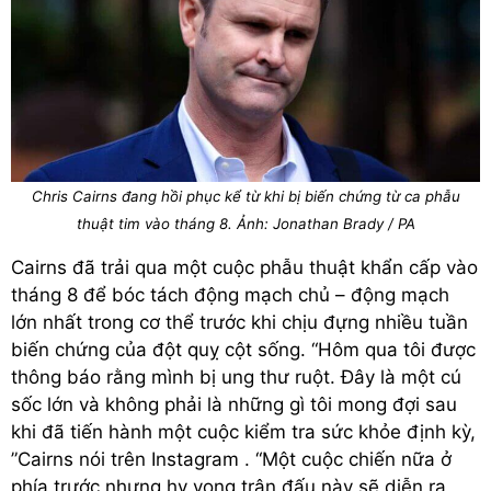
Chris Cairns đang hồi phục kể từ khi bị biến chứng từ ca phẫu
thuật tim vào tháng 8. Ảnh: Jonathan Brady / PA
Cairns đã trải qua một cuộc phẫu thuật khẩn cấp vào
tháng 8 để bóc tách động mạch chủ – động mạch
lớn nhất trong cơ thể trước khi chịu đựng nhiều tuần
biến chứng của đột quỵ cột sống. “Hôm qua tôi được
thông báo rằng mình bị ung thư ruột. Đây là một cú
sốc lớn và không phải là những gì tôi mong đợi sau
khi đã tiến hành một cuộc kiểm tra sức khỏe định kỳ,
”Cairns nói trên Instagram . “Một cuộc chiến nữa ở
phía trước nhưng hy vọng trận đấu này sẽ diễn ra