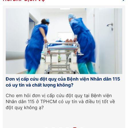
Đơn vị cấp cứu đột quỵ của Bệnh viện Nhân dân 115
Hư
có uy tín và chất lượng không?
lầ
Cần
Cho em hỏi đơn vị cấp cứu đột quỵ tại Bệnh viện
Ch
Nhân dân 115 ở TPHCM có uy tín và điều trị tốt về
ph
đột quỵ không ạ?
tr
qu
mạ
nế