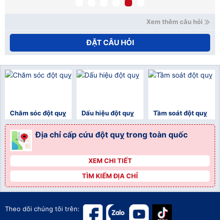
xử
Ho
Xem thêm câu hỏi
ĐẶT CÂU HỎI
Chăm sóc đột quỵ
Dấu hiệu đột quỵ
Tầm soát đột quỵ
Địa chỉ cấp cứu đột quỵ trong toàn quốc
XEM CHI TIẾT
">
TÌM KIẾM ĐỊA CHỈ
">
">
Theo dõi chúng tôi trên: