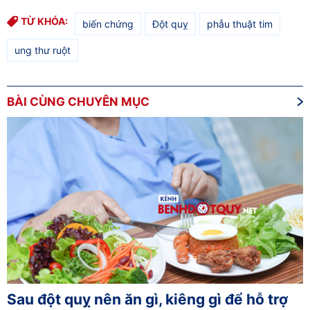
TỪ KHÓA:
biến chứng
Đột quỵ
phẫu thuật tim
ung thư ruột
BÀI CÙNG CHUYÊN MỤC
Sau đột quỵ nên ăn gì, kiêng gì để hỗ trợ