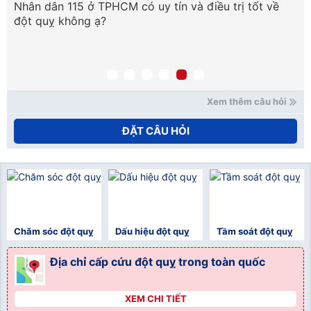
Nhân dân 115 ở TPHCM có uy tín và điều trị tốt về
ph
đột quỵ không ạ?
tr
qu
mạ
nế
xử
Ho
Xem thêm câu hỏi
ĐẶT CÂU HỎI
Chăm sóc đột quỵ
Dấu hiệu đột quỵ
Tầm soát đột quỵ
Địa chỉ cấp cứu đột quỵ trong toàn quốc
XEM CHI TIẾT