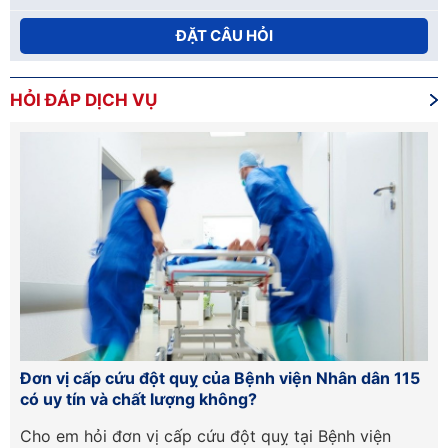
ĐẶT CÂU HỎI
HỎI ĐÁP DỊCH VỤ
Đơn vị cấp cứu đột quỵ của Bệnh viện Nhân dân 115
Hư
có uy tín và chất lượng không?
lầ
Cần
Cho em hỏi đơn vị cấp cứu đột quỵ tại Bệnh viện
Ch