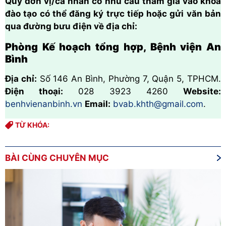
Quý đơn vị/cá nhân có nhu cầu tham gia vào khóa
đào tạo có thể đăng ký trực tiếp hoặc gửi văn bản
qua đường bưu điện về địa chỉ:
Phòng Kế hoạch tổng hợp, Bệnh viện An
Bình
Địa chỉ:
Số 146 An Bình, Phường 7, Quận 5, TPHCM.
Điện thoại:
028 3923 4260
Website:
benhvienanbinh.vn
Email:
bvab.khth@gmail.com
.
TỪ KHÓA:
BÀI CÙNG CHUYÊN MỤC