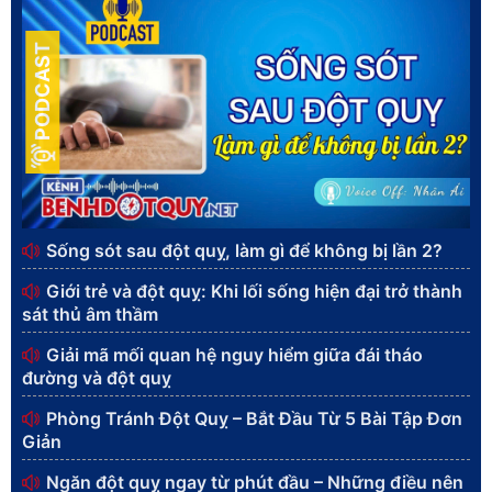
PODCAST
Sống sót sau đột quỵ, làm gì để không bị lần 2?
Giới trẻ và đột quỵ: Khi lối sống hiện đại trở thành
sát thủ âm thầm
Giải mã mối quan hệ nguy hiểm giữa đái tháo
đường và đột quỵ
Phòng Tránh Đột Quỵ – Bắt Đầu Từ 5 Bài Tập Đơn
Giản
Ngăn đột quỵ ngay từ phút đầu – Những điều nên