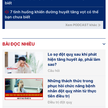
biết
7 tình huống khiến đường huyết tăng vọt có thể
bạn chưa biết
Xem PODCAST khác
BÀI ĐỌC NHIỀU
Lo sợ đột quỵ sau khi phát
hiện tăng huyết áp, phải làm
sao?
Câu hỏi
Những thách thức trong
phục hồi chức năng bệnh
nhân đột quỵ nhìn từ thực
tiễn điều trị
Điều trị đột quỵ