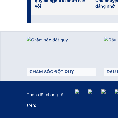
quỵ có nghĩa là chưa cần
Câu chuyệ
vội
đáng nhớ
CHĂM SÓC ĐỘT QUỴ
DẤU 
Theo dõi chúng tôi
">
">
trên: