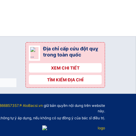
Địa chỉ cấp cứu đột quỵ
trong toàn quốc
XEM CHI TIẾT
TÌM KIẾM ĐỊA CHỈ
866857357
.
® AloBacsi.vn
giữ bản quyền nội dung trên website
này.
không tự ý áp dụng, nếu không có sự đồng ý của bác sĩ điều trị.