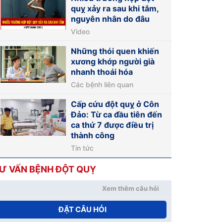
quỵ xảy ra sau khi tắm,
nguyên nhân do đâu
Video
Những thói quen khiến
xương khớp người già
nhanh thoái hóa
Các bệnh liên quan
Cấp cứu đột quỵ ở Côn
Đảo: Từ ca đầu tiên đến
ca thứ 7 được điều trị
thành công
Tin tức
Ư VẤN BỆNH ĐỘT QUỴ
Xem thêm câu hỏi
ĐẶT CÂU HỎI