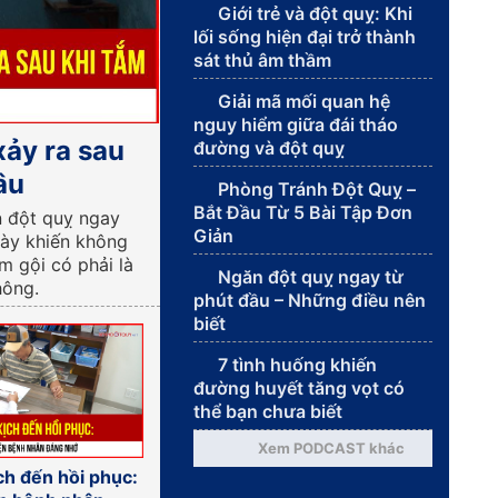
Giới trẻ và đột quỵ: Khi
lối sống hiện đại trở thành
sát thủ âm thầm
Giải mã mối quan hệ
nguy hiểm giữa đái tháo
xảy ra sau
đường và đột quỵ
âu
Phòng Tránh Đột Quỵ –
Bắt Đầu Từ 5 Bài Tập Đơn
n đột quỵ ngay
Giản
này khiến không
ắm gội có phải là
Ngăn đột quỵ ngay từ
hông.
phút đầu – Những điều nên
biết
7 tình huống khiến
đường huyết tăng vọt có
thể bạn chưa biết
Xem PODCAST khác
ch đến hồi phục: