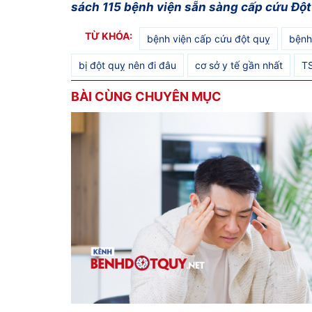
sách 115 bệnh viện sẵn sàng cấp cứu Đột
TỪ KHÓA:
bệnh viện cấp cứu đột quỵ
bệnh
bị đột quỵ nên đi đâu
cơ sở y tế gần nhất
TS
BÀI CÙNG CHUYÊN MỤC