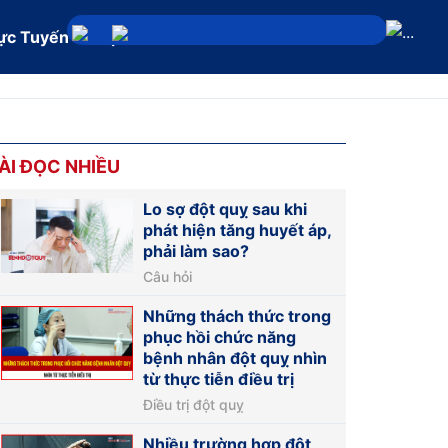
ực Tuyến
Địa chỉ
ÀI ĐỌC NHIỀU
Lo sợ đột quỵ sau khi
phát hiện tăng huyết áp,
phải làm sao?
Câu hỏi
Những thách thức trong
phục hồi chức năng
bệnh nhân đột quỵ nhìn
từ thực tiễn điều trị
Điều trị đột quỵ
Nhiều trường hợp đột