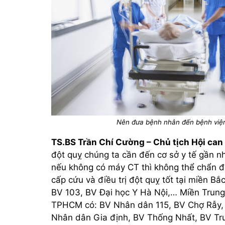
Nên đưa bệnh nhân đến bệnh viện 
TS.BS Trần Chí Cường – Chủ tịch Hội can 
đột quỵ chúng ta cần đến cơ sở y tế gần nhấ
nếu không có máy CT thì không thể chẩn đ
cấp cứu và điều trị đột quỵ tốt tại miền B
BV 103, BV Đại học Y Hà Nội,… Miền Trung
TPHCM có: BV Nhân dân 115, BV Chợ Rẫy,
Nhân dân Gia định, BV Thống Nhất, BV T