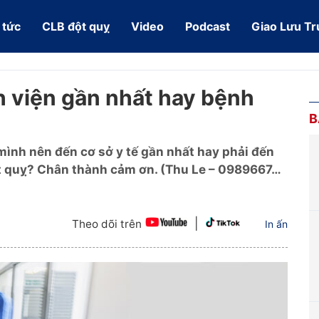
 tức
CLB đột quỵ
Video
Podcast
Giao Lưu Tr
h viện gần nhất hay bệnh
B
 mình nên đến cơ sở y tế gần nhất hay phải đến
ột quỵ? Chân thành cảm ơn. (Thu Le – 0989667…
|
Theo dõi trên
In ấn