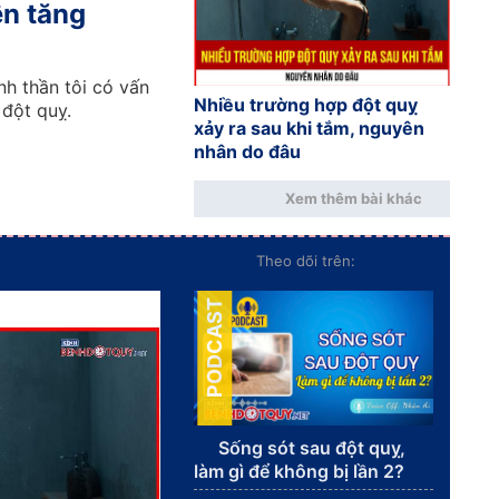
ện tăng
nh thần tôi có vấn
Nhiều trường hợp đột quỵ
 đột quỵ.
xảy ra sau khi tắm, nguyên
nhân do đâu
Xem thêm bài khác
Theo dõi trên:
PODCAST
Sống sót sau đột quỵ,
làm gì để không bị lần 2?