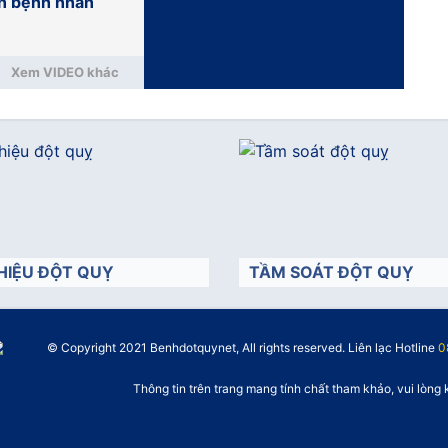
n bệnh nhân
Xem VIDEO khác
HIỆU ĐỘT QUỴ
TẦM SOÁT ĐỘT QUỴ
© Copyright 2021 Benhdotquynet, All rights reserved. Liên lạc Hotline
">
0
Thông tin trên trang mang tính chất tham khảo, vui lòng 