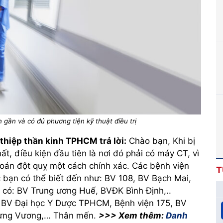
gần và có đủ phương tiện kỹ thuật điều trị
thiệp thần kinh TPHCM trả lời:
Chào bạn, Khi bị
t, điều kiện đầu tiên là nơi đó phải có máy CT, vì
oán đột quỵ một cách chính xác. Các bệnh viện
T
ắc bạn có thể biết đến như: BV 108, BV Bạch Mai,
 có: BV Trung ương Huế, BVĐK Bình Định,..
 BV Đại học Y Dược TPHCM, Bệnh viện 175, BV
rưng Vương,… Thân mến.
>>> Xem thêm:
Danh