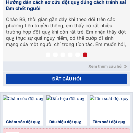
15
Hướng dẫn cách sơ cứu đột quỵ đúng cách tránh sai
Tầ
lầm chết người
lâ
Chào BS, thời gian gần đây khi theo dõi trên các
Tô
phương tiện truyền thông, em thấy có rất nhiều
kh
trường hợp đột quỵ khi còn rất trẻ. Em nhận thấy đột
vậ
quỵ thực sự quá nguy hiểm, có thể cướp đi sinh
mạng của một người chỉ trong tích tắc. Em muốn hỏi,
nếu chẳng may có người bị đột quỵ thì chúng ta cần
xử trí, cấp cứu như thế nào ạ? Em cảm ơn. (Lâm
Hoàng Khải – Cần Thơ).
Xem thêm câu hỏi
ĐẶT CÂU HỎI
Chăm sóc đột quỵ
Dấu hiệu đột quỵ
Tầm soát đột quỵ