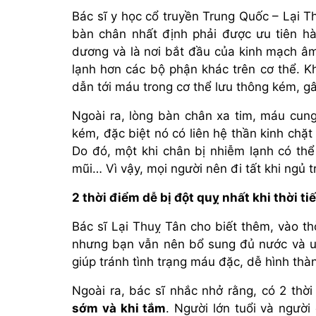
Bác sĩ y học cổ truyền Trung Quốc – Lại Th
bàn chân nhất định phải được ưu tiên hà
dương và là nơi bắt đầu của kinh mạch âm 
lạnh hơn các bộ phận khác trên cơ thể. Kh
dẫn tới máu trong cơ thể lưu thông kém, gây
Ngoài ra, lòng bàn chân xa tim, máu cung
kém, đặc biệt nó có liên hệ thần kinh chặ
Do đó, một khi chân bị nhiễm lạnh có th
mũi… Vì vậy, mọi người nên đi tất khi ngủ t
2 thời điểm dễ bị đột quỵ nhất khi thời tiế
Bác sĩ Lại Thuỵ Tân cho biết thêm, vào thờ
nhưng bạn vẫn nên bổ sung đủ nước và uố
giúp tránh tình trạng máu đặc, dễ hình th
Ngoài ra, bác sĩ nhắc nhở rằng, có 2 thời
sớm và khi tắm
. Người lớn tuổi và ngườ