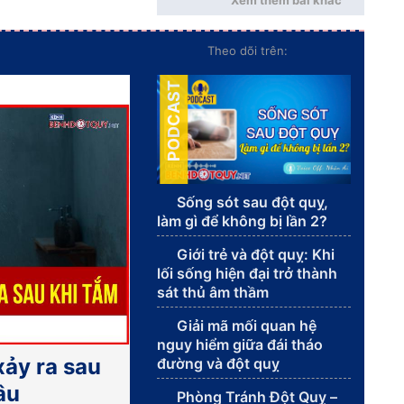
Xem thêm bài khác
Theo dõi trên:
PODCAST
Sống sót sau đột quỵ,
làm gì để không bị lần 2?
Giới trẻ và đột quỵ: Khi
lối sống hiện đại trở thành
sát thủ âm thầm
Giải mã mối quan hệ
nguy hiểm giữa đái tháo
xảy ra sau
đường và đột quỵ
âu
Phòng Tránh Đột Quỵ –