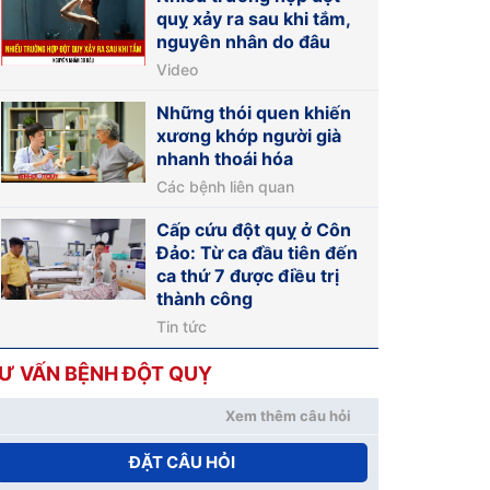
quỵ xảy ra sau khi tắm,
nguyên nhân do đâu
Video
Những thói quen khiến
xương khớp người già
nhanh thoái hóa
Các bệnh liên quan
Cấp cứu đột quỵ ở Côn
Đảo: Từ ca đầu tiên đến
ca thứ 7 được điều trị
thành công
Tin tức
Ư VẤN BỆNH ĐỘT QUỴ
Xem thêm câu hỏi
ĐẶT CÂU HỎI