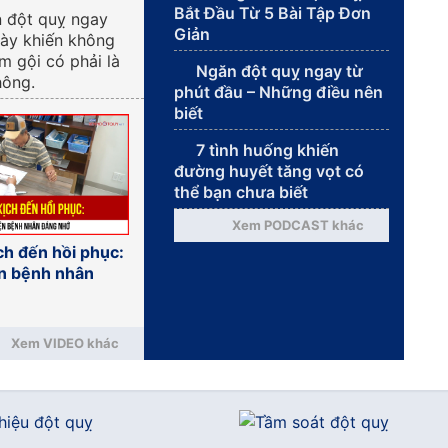
Bắt Đầu Từ 5 Bài Tập Đơn
n đột quỵ ngay
Giản
này khiến không
ắm gội có phải là
Ngăn đột quỵ ngay từ
hông.
phút đầu – Những điều nên
biết
7 tình huống khiến
đường huyết tăng vọt có
thể bạn chưa biết
Xem PODCAST khác
ch đến hồi phục:
n bệnh nhân
Xem VIDEO khác