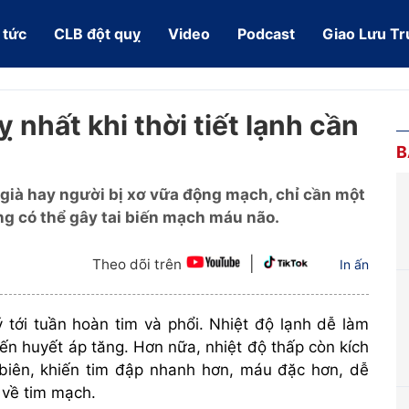
 tức
CLB đột quỵ
Video
Podcast
Giao Lưu Tr
ỵ nhất khi thời tiết lạnh cần
B
già hay người bị xơ vữa động mạch, chỉ cần một
ng có thể gây tai biến mạch máu não.
|
Theo dõi trên
In ấn
 tới tuần hoàn tim và phổi. Nhiệt độ lạnh dễ làm
ến huyết áp tăng. Hơn nữa, nhiệt độ thấp còn kích
 biên, khiến tim đập nhanh hơn, máu đặc hơn, dễ
 về tim mạch.