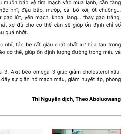
ếu muốn bảo vệ tim mạch vào mùa lạnh, cần tăng
mộc nhĩ, đậu bắp, mướp, cải bó xôi, ớt chuông…
ư gạo lứt, yến mạch, khoai lang… thay gạo trắng,
hất xơ đủ cho cơ thể cần sẽ giúp ổn định chỉ số
áu quá nhớt.
 nhĩ, tảo bẹ rất giàu chất chất xơ hòa tan trong
ào cơ thể, giúp ổn định lượng đường trong máu và
a-3. Axit béo omega-3 giúp giảm cholesterol xấu,
úc đẩy sự giãn nở mạch máu, giảm huyết áp, phòng
Thi Nguyên dịch, Theo Aboluowang