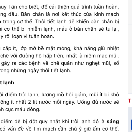
uỵ Tân cho biết, để cải thiện quá trình tuần hoàn,
ng đầu. Bàn chân là nơi kết thúc của kinh mạch
trong cơ thể. Thời tiết lạnh dễ khiến bàn chân bị
i cơ thể bị nhiễm lạnh, máu ở bàn chân sẽ tụ lại,
 rối loạn vi tuần hoàn.
 cấp ít, lớp mỡ bề mặt mỏng, khả năng giữ nhiệt
t chẽ với đường hô hấp trên, nhất là niêm mạc mũi.
ể gây ra các bệnh về phế quản như nghẹt mũi, sổ
rong những ngày thời tiết lạnh.
t lạnh
i điểm trời lạnh, lượng mồ hôi giảm, mũi ít bị khô
T
ng ít nhất 2 lít nước mỗi ngày. Uống đủ nước sẽ
ành cục máu đông.
 điểm dễ bị đột quỵ nhất khi trời lạnh đó là
sáng
i có vấn đề về tim mạch cần chú ý giữ ấm cơ thể.