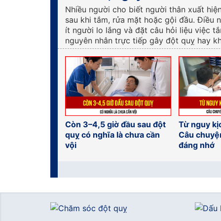
Nhiều người cho biết người thân xuất hiệ
sau khi tắm, rửa mặt hoặc gội đầu. Điều 
ít người lo lắng và đặt câu hỏi liệu việc t
nguyên nhân trực tiếp gây đột quỵ hay k
Còn 3–4,5 giờ đầu sau đột
Từ nguy kị
quỵ có nghĩa là chưa cần
Câu chuyệ
vội
đáng nhớ