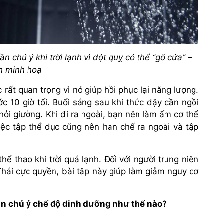
n chú ý khi trời lạnh vì đột quỵ có thể “gõ cửa” –
h minh hoạ
rất quan trọng vì nó giúp hồi phục lại năng lượng.
ước 10 giờ tối. Buổi sáng sau khi thức dậy cần ngồi
khỏi giường. Khi đi ra ngoài, bạn nên làm ấm cơ thể
iệc tập thể dục cũng nên hạn chế ra ngoài và tập
hể thao khi trời quá lạnh. Đối với người trung niên
 Thái cực quyền, bài tập này giúp làm giảm nguy cơ
cần chú ý chế độ dinh dưỡng như thế nào?