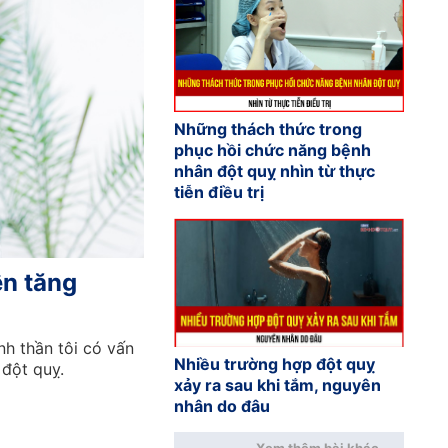
Những thách thức trong
phục hồi chức năng bệnh
nhân đột quỵ nhìn từ thực
tiễn điều trị
ện tăng
nh thần tôi có vấn
Nhiều trường hợp đột quỵ
 đột quỵ.
xảy ra sau khi tắm, nguyên
nhân do đâu