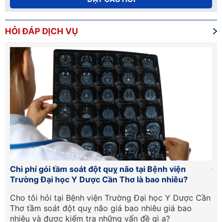
HỎI ĐÁP DỊCH VỤ
 đột quỵ não tại Bệnh viện
Đơn vị cấp cứu đột quỵ c
ợc Cần Thơ là bao nhiêu?
có uy tín và chất lượng k
 viện Trường Đại học Y Dược Cần
Cho em hỏi đơn vị cấp cứu
 não giá bao nhiêu giá bao
Nhân dân 115 ở TPHCM có u
ra những vấn đề gì ạ?
đột quỵ không ạ?