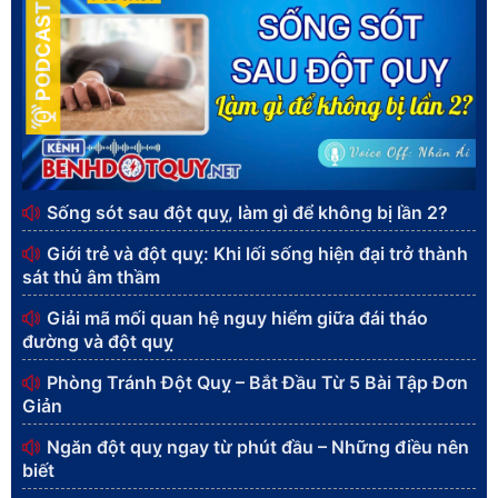
PODCAST
Sống sót sau đột quỵ, làm gì để không bị lần 2?
Giới trẻ và đột quỵ: Khi lối sống hiện đại trở thành
sát thủ âm thầm
Giải mã mối quan hệ nguy hiểm giữa đái tháo
đường và đột quỵ
Phòng Tránh Đột Quỵ – Bắt Đầu Từ 5 Bài Tập Đơn
Giản
Ngăn đột quỵ ngay từ phút đầu – Những điều nên
biết