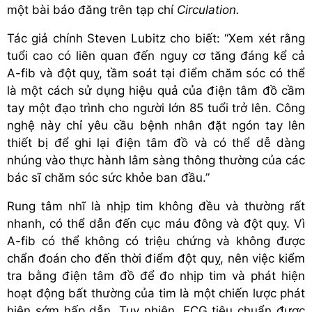
một bài báo đăng trên tạp chí
Circulation.
Tác giả chính Steven Lubitz cho biết: “Xem xét rằng
tuổi cao có liên quan đến nguy cơ tăng đáng kể cả
A-fib và đột quỵ, tầm soát tại điểm chăm sóc có thể
là một cách sử dụng hiệu quả của điện tâm đồ cầm
tay một đạo trình cho người lớn 85 tuổi trở lên. Công
nghệ này chỉ yêu cầu bệnh nhân đặt ngón tay lên
thiết bị để ghi lại điện tâm đồ và có thể dễ dàng
nhúng vào thực hành lâm sàng thông thường của các
bác sĩ chăm sóc sức khỏe ban đầu.”
Rung tâm nhĩ là nhịp tim không đều và thường rất
nhanh, có thể dẫn đến cục máu đông và đột quỵ. Vì
A-fib có thể không có triệu chứng và không được
chẩn đoán cho đến thời điểm đột quỵ, nên việc kiểm
tra bằng điện tâm đồ để đo nhịp tim và phát hiện
hoạt động bất thường của tim là một chiến lược phát
hiện sớm hấp dẫn. Tuy nhiên, ECG tiêu chuẩn được