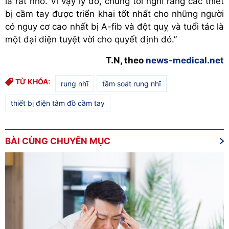
là rất nhỏ. Vì vậy lý do, chúng tôi nghĩ rằng các thiết
bị cầm tay được triển khai tốt nhất cho những người
có nguy cơ cao nhất bị A-fib và đột quỵ và tuổi tác là
một đại diện tuyệt vời cho quyết định đó.”
T.N, theo
news-medical.net
TỪ KHÓA:
rung nhĩ
tầm soát rung nhĩ
thiết bị điện tâm đồ cầm tay
BÀI CÙNG CHUYÊN MỤC