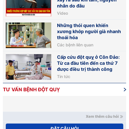
nhân do đâu
Video
Những thói quen khiến
xương khớp người già nhanh
thoái hóa
Các bệnh liên quan
Cấp cứu đột quỵ ở Côn Đảo:
Từ ca đầu tiên đến ca thứ 7
được điều trị thành công
Tin tức
TƯ VẤN BỆNH ĐỘT QUỴ
Xem thêm câu hỏi
ĐẶT CÂU HỎI