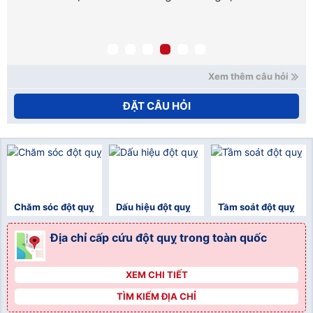
Xem thêm câu hỏi
ĐẶT CÂU HỎI
Chăm sóc đột quỵ
Dấu hiệu đột quỵ
Tầm soát đột quỵ
Địa chỉ cấp cứu đột quỵ trong toàn quốc
XEM CHI TIẾT
">
TÌM KIẾM ĐỊA CHỈ
">